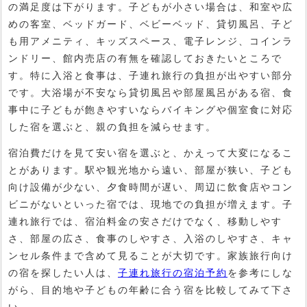
の満足度は下がります。子どもが小さい場合は、和室や広
めの客室、ベッドガード、ベビーベッド、貸切風呂、子ど
も用アメニティ、キッズスペース、電子レンジ、コインラ
ンドリー、館内売店の有無を確認しておきたいところで
す。特に入浴と食事は、子連れ旅行の負担が出やすい部分
です。大浴場が不安なら貸切風呂や部屋風呂がある宿、食
事中に子どもが飽きやすいならバイキングや個室食に対応
した宿を選ぶと、親の負担を減らせます。
宿泊費だけを見て安い宿を選ぶと、かえって大変になるこ
とがあります。駅や観光地から遠い、部屋が狭い、子ども
向け設備が少ない、夕食時間が遅い、周辺に飲食店やコン
ビニがないといった宿では、現地での負担が増えます。子
連れ旅行では、宿泊料金の安さだけでなく、移動しやす
さ、部屋の広さ、食事のしやすさ、入浴のしやすさ、キャ
ンセル条件まで含めて見ることが大切です。家族旅行向け
の宿を探したい人は、
子連れ旅行の宿泊予約
を参考にしな
がら、目的地や子どもの年齢に合う宿を比較してみて下さ
い。