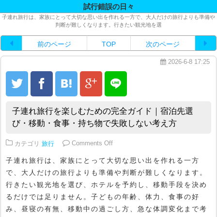
試行錯誤の日々
子連れ旅行は、家族にとって大切な思い出を作れる一方で、大人だけの旅行よりも準備や
判断が難しくなります。行きたい観光地を選
前のページ
TOP
次のページ
2026-6-8 17:25
子連れ旅行を楽しむための完全ガイド｜宿泊先選
び・移動・食事・持ち物で失敗しない考え方
on 子連れ旅行を楽しむための完全
カテゴリ
旅行
Comments Off
子連れ旅行は、家族にとって大切な思い出を作れる一方
で、大人だけの旅行よりも準備や判断が難しくなります。
行きたい観光地を選び、ホテルを予約し、移動手段を決め
るだけでは足りません。子どもの年齢、体力、食事の好
み、昼寝の有無、移動中の過ごし方、急な体調変化まで考