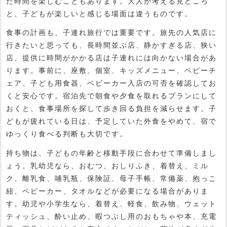
た時間を楽しむこともあります。大人が考える見どころ
と、子どもが楽しいと感じる場面は違うものです。
食事の計画も、子連れ旅行では重要です。旅先の人気店に
行きたいと思っても、長時間並ぶ店、静かすぎる店、狭い
店、提供に時間がかかる店は子連れには向かない場合があ
ります。事前に、座敷、個室、キッズメニュー、ベビーチ
ェア、子ども用食器、ベビーカー入店の可否を確認してお
くと安心です。宿泊先で朝食や夕食を取れるプランにして
おくと、食事場所を探して歩き回る負担を減らせます。子
どもが疲れている日は、予定していた外食をやめて、宿で
ゆっくり食べる判断も大切です。
持ち物は、子どもの年齢と移動手段に合わせて準備しまし
ょう。乳幼児なら、おむつ、おしりふき、着替え、ミル
ク、離乳食、哺乳瓶、保険証、母子手帳、常備薬、抱っこ
紐、ベビーカー、タオルなどが必要になる場合がありま
す。幼児や小学生なら、着替え、軽食、飲み物、ウェット
ティッシュ、酔い止め、暇つぶし用のおもちゃや本、充電