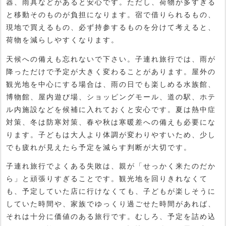
器、雨具などがあると安心です。ただし、荷物が多すぎる
と移動そのものが負担になります。宿で借りられるもの、
現地で買えるもの、必ず持参するものを分けて考えると、
荷物を減らしやすくなります。
天候への備えも忘れないで下さい。子連れ旅行では、雨が
降っただけで予定が大きく変わることがあります。屋外の
観光地を中心にする場合は、雨の日でも楽しめる水族館、
博物館、屋内遊び場、ショッピングモール、道の駅、ホテ
ル内施設などを候補に入れておくと安心です。夏は熱中症
対策、冬は防寒対策、春や秋は寒暖差への備えも必要にな
ります。子どもは大人より体調が変わりやすいため、少し
でも疲れが見えたら予定を減らす判断が大切です。
子連れ旅行でよくある失敗は、親が「せっかく来たのだか
ら」と頑張りすぎることです。観光地を回りきれなくて
も、予定していた店に行けなくても、子どもが楽しそうに
していた時間や、家族でゆっくり過ごせた時間があれば、
それは十分に価値のある旅行です。むしろ、予定を詰め込