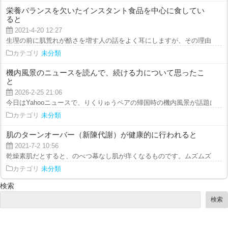
栄養バランスを欠いたインスタント食品を中心に食してい
ると
2021-4-20 12:27
生理の前に肌荒れが酷さを増す人の話をよく耳にしますが、その理由は、ホル
カテゴリ
未分類
機内風景のニュースを読んで、続ける力について思ったこ
と
2026-2-25 21:06
今日はYahooニュースで、りくりゅうペアの帰国時の機内風景が話題になって
カテゴリ
未分類
肌のターンオーバー（新陳代謝）が健康的に行われると
2021-7-2 10:56
乾燥素肌だとすると、のべつ幕なし肌が痒くなるものです。ムズムズするから
カテゴリ
未分類
検索
検索