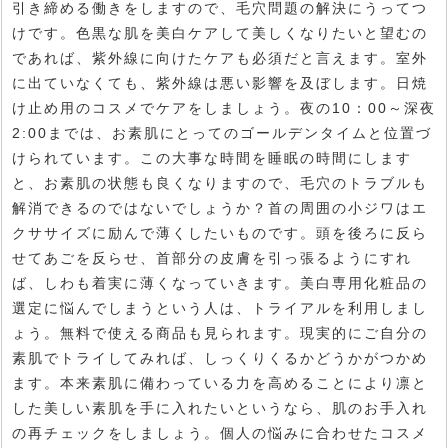
引き締める働きをしますので、毛穴問題の解決にうってつ
けです。色黒な肌を美白ケアして美しくなりたいと望むの
であれば、紫外線に向けたケアも必須だと言えます。室外
に出ていなくても、紫外線は悪い影響を及ぼします。日焼
け止め用のコスメでケアをしましょう。夜の10：00～深夜
2:00までは、お素肌にとってのゴールデンタイムと位置づ
けられています。この大事な時間を睡眠の時間にします
と、お素肌の状態も良くなりますので、毛穴のトラブルも
解消できるのではないでしょうか？首の周囲の小ジワはエ
クササイズに励んで薄くしたいものです。頭を後ろに反ら
せてあごを反らせ、首部分の皮膚を引っ張るようにすれ
ば、しわも着実に薄くなっていきます。美白専用化粧品の
選定に悩んでしまうという人は、トライアルを利用しまし
ょう。無料で使える商品も見られます。現実的にご自分の
素肌でトライしてみれば、しっくりくるかどうかがつかめ
ます。本来素肌に備わっている力を高めることにより凛と
した美しい素肌を手に入れたいというなら、肌のお手入れ
の再チェックをしましょう。個人の悩みに合わせたコスメ