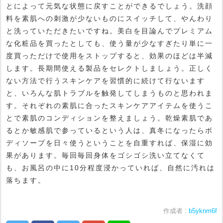
とによって元気な状態に戻すことができるでしょう。洗顔
料を素肌への刺激が少ないものにスイッチして、やんわり
と洗っていただきたいですね。美白を目論んでプレミアム
な化粧品を買ったとしても、使う量が少なすぎたり単に一
度買っただけで使用をストップすると、効果のほどは半減
します。長期間使える製品をセレクトしましょう。正しく
ない方法で行うスキンケアを習慣的に続けて行ないます
と、いろんな肌トラブルを触発してしまうものと思われま
す。それぞれの素肌に合ったスキンケアアイテムを使うこ
とで素肌のコンディションを整えましょう。乾燥素肌であ
るとか敏感肌で参っているという人は、真冬になったらボ
ディソープを日々使うということを自重すれば、保湿に効
果があります。毎回毎回身体をゴシゴシ洗い立てなくて
も、お風呂の中に10分程度浸かっていれば、自然に汚れは
落ちます。
作成者 :
b5yknm6f