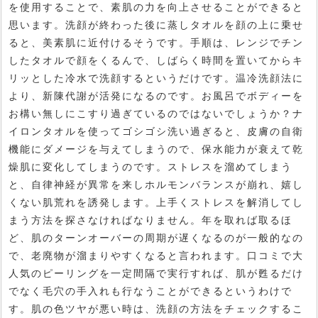
を使用することで、素肌の力を向上させることができると
思います。洗顔が終わった後に蒸しタオルを顔の上に乗せ
ると、美素肌に近付けるそうです。手順は、レンジでチン
したタオルで顔をくるんで、しばらく時間を置いてからキ
リッとした冷水で洗顔するというだけです。温冷洗顔法に
より、新陳代謝が活発になるのです。お風呂でボディーを
お構い無しにこすり過ぎているのではないでしょうか？ナ
イロンタオルを使ってゴシゴシ洗い過ぎると、皮膚の自衛
機能にダメージを与えてしまうので、保水能力が衰えて乾
燥肌に変化してしまうのです。ストレスを溜めてしまう
と、自律神経が異常を来しホルモンバランスが崩れ、嬉し
くない肌荒れを誘発します。上手くストレスを解消してし
まう方法を探さなければなりません。年を取れば取るほ
ど、肌のターンオーバーの周期が遅くなるのが一般的なの
で、老廃物が溜まりやすくなると言われます。口コミで大
人気のピーリングを一定間隔で実行すれば、肌が甦るだけ
でなく毛穴の手入れも行なうことができるというわけで
す。肌の色ツヤが悪い時は、洗顔の方法をチェックするこ