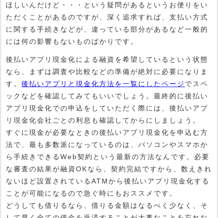
ほしいんだけど・・・という疑問があるというお便りをい
ただくことがあるのですが、深く追求すれば、支払い方式
に関する手続きなどが、違っている部分があるなど一般的
には何の影響もないものばかりです。
後払いアプリ現金化による融資を希望しているという状態
なら、まずは調査や比較などの準備が絶対に必要になりま
す。
後払いアプリと現金化方法を一覧にしたページ
でスペ
ックなどを確認してみてもいいでしょう。最終的に後払い
アプリ現金化での申込をしていただく際には、後払いアプ
リ現金化会社ごとの利息も確認してからにしましょう。
すぐに現金が必要なときの後払いアプリ現金化を申込む方
法で、最も多数派になっているのは、パソコンやスマホか
ら手続きできるWeb契約という最新の方法なんです。必要
な審査の結果が融資OKなら、契約完結ですから、数えきれ
ないほど設置されているATMから後払いアプリ現金化する
ことが可能になるので急ぐ時にもおススメです。
どうしても借りるなら、借りる金額はなるべく少なく、そ
して早く全ての借金を返済することが大事なことを忘れな