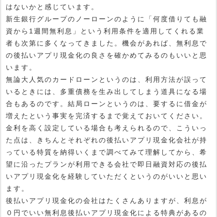
はないかと感じています。
新生銀行グループのノーローンのように「何度借りても融
資から1週間無利息」という利用条件を適用してくれる業
者も次第に多くなってきました。機会があれば、無利息で
の後払いアプリ現金化の良さを確かめてみるのもいいと思
います。
無論大人気のカードローンというのは、利用方法が誤って
いるときには、多重債務を生み出してしまう道具になる場
合もあるのです。結局ローンというのは、要するに借金が
増えたという事実を完済するまで覚えておいてください。
金利を高く設定している場合も考えられるので、こういっ
た点は、きちんとそれぞれの後払いアプリ現金化会社が持
っている特質を納得いくまで調べてみて理解してから、希
望に沿ったプランが利用できる会社で即日融資対応の後払
いアプリ現金化を経験していただくというのがいいと思い
ます。
後払いアプリ現金化の会社はたくさんありますが、利息が
０円でいい無利息後払いアプリ現金化による特典があるの