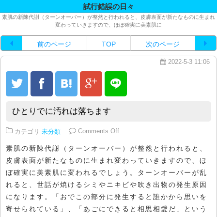
試行錯誤の日々
素肌の新陳代謝（ターンオーバー）が整然と行われると、皮膚表面が新たなものに生まれ
変わっていきますので、ほぼ確実に美素肌に
前のページ
TOP
次のページ
2022-5-3 11:06
ひとりでに汚れは落ちます
on ひとりでに汚れは落ちます
カテゴリ
未分類
Comments Off
素肌の新陳代謝（ターンオーバー）が整然と行われると、
皮膚表面が新たなものに生まれ変わっていきますので、ほ
ぼ確実に美素肌に変われるでしょう。ターンオーバーが乱
れると、世話が焼けるシミやニキビや吹き出物の発生原因
になります。「おでこの部分に発生すると誰かから思いを
寄せられている」、「あごにできると相思相愛だ」という