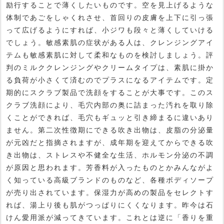
励行することで薄くしたいものです。空を見上げるような
体制であごをしゃくれさせ、首回りの皮膚を上下に引っ張
って広げるようにすれば、小ジワも段々と薄くしていける
でしょう。敏感素肌の症状がある人は、クレンジングアイ
テムも敏感素肌に対して柔和なものを検討しましょう。評
判のミルククレンジングやクリームタイプは、素肌に掛か
る負荷が小さくて済むのでプラスになるアイテムです。定
期的にスクラブ製品で洗顔をすることが大事です。このス
クラブ洗顔により、毛穴内部の奥に詰まった汚れを取り除
くことができれば、毛穴もギュッと引き締まるに違いあり
ません。第二次性徴期にできる吹き出物は、皮脂の分泌量
が元凶だと指摘されますが、成年期を迎えてからできる吹
き出物は、ストレスや不健全な生活、ホルモン分泌の不調
が原因と思われます。芳香料が入ったものとかみんながよ
く知っている高級ブランドのものなど、各種ボディソープ
が売り出されています。保湿力が高めの製品をセレクトす
れば、湯上り後も肌がつっぱりにくくなります。昨今は石
けん愛用派が減ってきています。これとは逆に「香りを重