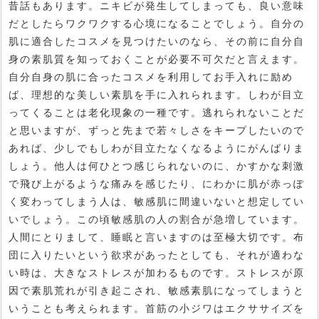
昔話もあります。ニキビが発生してしまっても、良い意味
だとしたらワクワクする心境になることでしょう。自分の
肌に適合したコスメを見つけたいのなら、その前に自分自
身の素肌質を知っておくことが必要不可欠だと言えます。
自分自身の肌に合ったコスメを利用してお手入れに励め
ば、理想的な美しい素肌を手に入れられます。しわが目立
ってくることは老化現象の一種です。逃れられないことだ
と思いますが、ずっと先まで若々しさをキープしたいので
あれば、少しでもしわが目立たなくなるようにがんばりま
しょう。他人は何ひとつ感じられないのに、かすかな刺激
で飛び上がるような痛みを感じたり、にわかに肌が赤っぽ
く変わってしまう人は、敏感肌に間違いないと想定してい
いでしょう。この頃敏感肌の人の割合が急増しています。
人間にとりまして、睡眠と言いますのは至極大切です。布
団に入りたいという欲求があったとしても、それが適わな
い時は、大きなストレスが加わるものです。ストレスが原
因で素肌荒れが引き起こされ、敏感素肌になってしまうと
いうことも考えられます。首筋の小ジワはエクササイズを