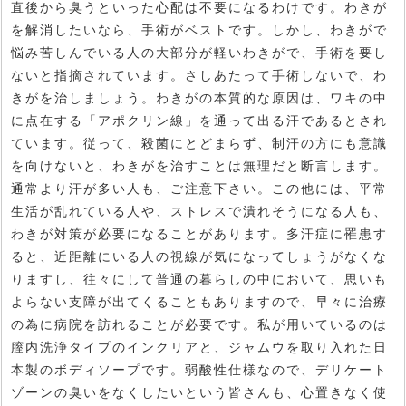
直後から臭うといった心配は不要になるわけです。わきが
を解消したいなら、手術がベストです。しかし、わきがで
悩み苦しんでいる人の大部分が軽いわきがで、手術を要し
ないと指摘されています。さしあたって手術しないで、わ
きがを治しましょう。わきがの本質的な原因は、ワキの中
に点在する「アポクリン線」を通って出る汗であるとされ
ています。従って、殺菌にとどまらず、制汗の方にも意識
を向けないと、わきがを治すことは無理だと断言します。
通常より汗が多い人も、ご注意下さい。この他には、平常
生活が乱れている人や、ストレスで潰れそうになる人も、
わきが対策が必要になることがあります。多汗症に罹患す
ると、近距離にいる人の視線が気になってしょうがなくな
りますし、往々にして普通の暮らしの中において、思いも
よらない支障が出てくることもありますので、早々に治療
の為に病院を訪れることが必要です。私が用いているのは
膣内洗浄タイプのインクリアと、ジャムウを取り入れた日
本製のボディソープです。弱酸性仕様なので、デリケート
ゾーンの臭いをなくしたいという皆さんも、心置きなく使