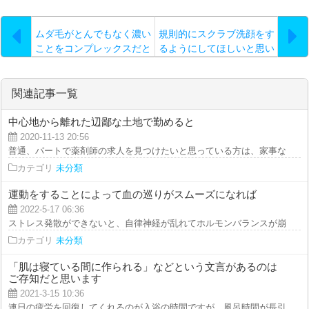
ムダ毛がとんでもなく濃い
規則的にスクラブ洗顔をす
ことをコンプレックスだと
るようにしてほしいと思い
感じているとしたら
ます…
関連記事一覧
中心地から離れた辺鄙な土地で勤めると
2020-11-13 20:56
普通、パートで薬剤師の求人を見つけたいと思っている方は、家事などの事も
カテゴリ
未分類
運動をすることによって血の巡りがスムーズになれば
2022-5-17 06:36
ストレス発散ができないと、自律神経が乱れてホルモンバランスが崩れ、嫌な
カテゴリ
未分類
「肌は寝ている間に作られる」などという文言があるのは
ご存知だと思います
2021-3-15 10:36
連日の疲労を回復してくれるのが入浴の時間ですが、風呂時間が長引くと敏感