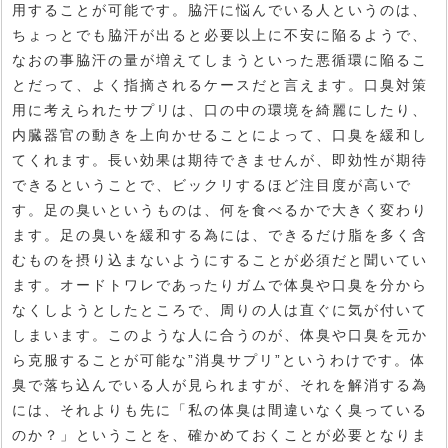
用することが可能です。脇汗に悩んでいる人というのは、
ちょっとでも脇汗が出ると必要以上に不安に陥るようで、
なおの事脇汗の量が増えてしまうといった悪循環に陥るこ
とだって、よく指摘されるケースだと言えます。口臭対策
用に考えられたサプリは、口の中の環境を綺麗にしたり、
内臓器官の動きを上向かせることによって、口臭を緩和し
てくれます。長い効果は期待できませんが、即効性が期待
できるということで、ビックリするほど注目度が高いで
す。足の臭いというものは、何を食べるかで大きく変わり
ます。足の臭いを緩和する為には、できるだけ脂を多く含
むものを摂り込まないようにすることが必須だと聞いてい
ます。オードトワレであったりガムで体臭や口臭を分から
なくしようとしたところで、周りの人は直ぐに気が付いて
しまいます。このような人に合うのが、体臭や口臭を元か
ら克服することが可能な”消臭サプリ”というわけです。体
臭で落ち込んでいる人が見られますが、それを解消する為
には、それよりも先に「私の体臭は間違いなく臭っている
のか？」ということを、確かめておくことが必要となりま