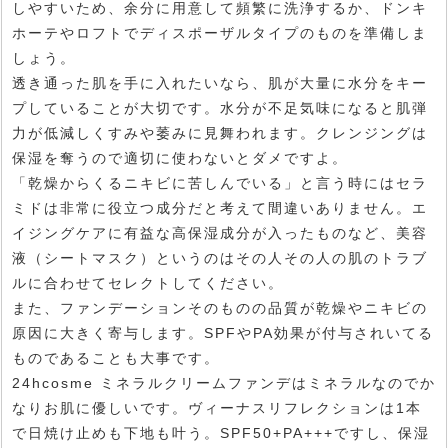
しやすいため、余分に用意して頻繁に洗浄するか、ドンキ
ホーテやロフトでディスポーザルタイプのものを準備しま
しょう。
透き通った肌を手に入れたいなら、肌が大量に水分をキー
プしていることが大切です。水分が不足気味になると肌弾
力が低減しくすみや萎みに見舞われます。クレンジングは
保湿を奪うので適切に使わないとダメですよ。
「乾燥からくるニキビに苦しんでいる」と言う時にはセラ
ミドは非常に役立つ成分だと考えて間違いありません。エ
イジングケアに有益な高保湿成分が入ったものなど、美容
液（シートマスク）というのはその人その人の肌のトラブ
ルに合わせてセレクトしてください。
また、ファンデーションそのものの品質が乾燥やニキビの
原因に大きく寄与します。SPFやPA効果が付与されいてる
ものであることも大事です。
24hcosme ミネラルクリームファンデはミネラルなのでか
なりお肌に優しいです。ヴィーナスリフレクションは1本
で日焼け止めも下地も叶う。SPF50+PA+++ですし、保湿