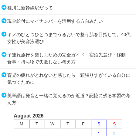
桂川に新幹線駅だって
現金給付にマイナンバーを活用する方向みたい
キメのひとつひとつまでうるおいで整う肌を目指して。40代
女性が美容液選び
子連れ旅行を楽しむための完全ガイド｜宿泊先選び・移動・
食事・持ち物で失敗しない考え方
育児の疲れがとれないと感じたら｜頑張りすぎている自分に
気づくために
英単語は発音と一緒に覚えるのが近道？記憶に残る学習の考
え方
August 2026
M
T
W
T
F
S
S
1
2