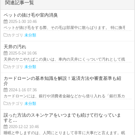
関連記事一覧
ペットの抜け毛や室内消臭
2025-1-30 10:46
ペットが抜け毛をする際、その毛は部屋中に散らばります。 特に換毛期にな
カテゴリ
未分類
天井の汚れ
2025-5-24 16:06
天井のヤニやたばこの臭いは、車内の天井にくっついて汚れとして残ります。
カテゴリ
未分類
カードローンの基本知識を解説！返済方法や審査基準も紹
介
2024-1-16 07:36
カードローンには、銀行や消費者金融などから借り入れる「銀行系カードロー
カテゴリ
未分類
誤った方法のスキンケアをいつまでも続けて行なっていま
すと…
2020-12-12 10:46
睡眠と申しますのは、人間にとりまして非常に大事だと言えます。眠るという