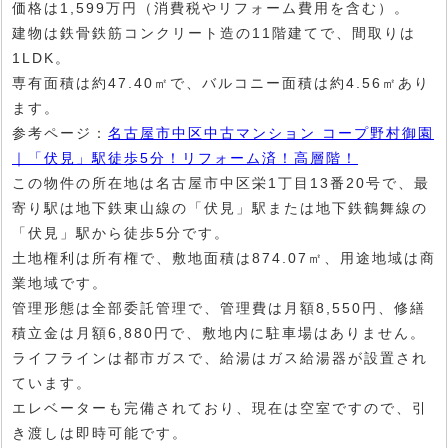
価格は1,599万円（消費税やリフォーム費用を含む）。
建物は鉄骨鉄筋コンクリート造の11階建てで、間取りは
1LDK。
専有面積は約47.40㎡で、バルコニー面積は約4.56㎡あり
ます。
参考ページ：
名古屋市中区中古マンション コープ野村御園
｜「伏見」駅徒歩5分！リフォーム済！高層階！
この物件の所在地は名古屋市中区栄1丁目13番20号で、最
寄り駅は地下鉄東山線の「伏見」駅または地下鉄鶴舞線の
「伏見」駅から徒歩5分です。
土地権利は所有権で、敷地面積は874.07㎡、用途地域は商
業地域です。
管理形態は全部委託管理で、管理費は月額8,550円、修繕
積立金は月額6,880円で、敷地内に駐車場はありません。
ライフラインは都市ガスで、給湯はガス給湯器が設置され
ています。
エレベーターも完備されており、現在は空室ですので、引
き渡しは即時可能です。