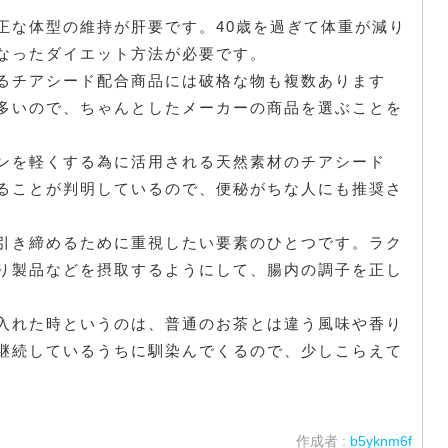
正な体型の維持が肝要です。40歳を過ぎて体重が減り
なったダイエット方法が必要です。
るチアシード配合商品には破格な物も複数あります
多いので、ちゃんとしたメーカーの商品を選ぶことを
ンを軽くする為に活用される天然素材のチアシード
ることが判明しているので、便秘がちな人にも推奨さ
引き締めるために重視したい要素のひとつです。ラク
り製品などを摂取するようにして、腸内の調子を正し
入れた時というのは、普通のお茶とは違う風味や香り
継続しているうちに馴染んでくるので、少しこらえて
作成者 :
b5yknm6f