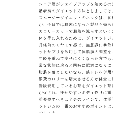
シニア層がシェイプアップを始めるの
齢者層のダイエット方法としましては
スムージーダイエットのネックは、多
が、今日では粉末になった製品も売ら
カロリーカットで脂肪を減らすという
体を手に入れるために、ダイエットジ
月経前のモヤモヤ感で、無意識に暴飲
ットサプリを飲用して体脂肪の調整を
年齢を重ねて痩せにくくなった方でも
常な状態に戻ると同時に肥満になりに
脂肪を落としたいなら、筋トレを併用
消費カロリーを増大させる方が健全に
普段愛用しているお茶をダイエット茶
が促され、痩せやすいボディ作りに重
重要視すべきは全身のラインで、体重
ットジムの一番のおすすめポイントは
でしょう。