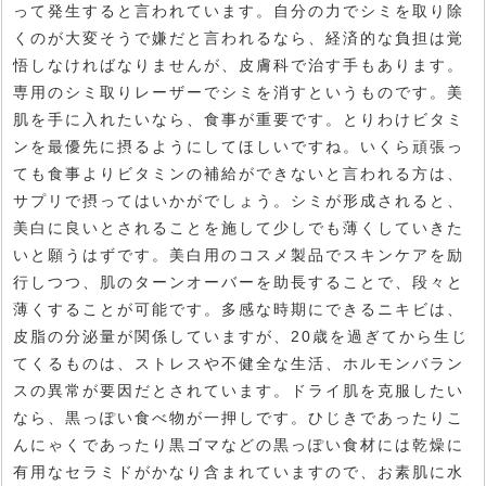
って発生すると言われています。自分の力でシミを取り除
くのが大変そうで嫌だと言われるなら、経済的な負担は覚
悟しなければなりませんが、皮膚科で治す手もあります。
専用のシミ取りレーザーでシミを消すというものです。美
肌を手に入れたいなら、食事が重要です。とりわけビタミ
ンを最優先に摂るようにしてほしいですね。いくら頑張っ
ても食事よりビタミンの補給ができないと言われる方は、
サプリで摂ってはいかがでしょう。シミが形成されると、
美白に良いとされることを施して少しでも薄くしていきた
いと願うはずです。美白用のコスメ製品でスキンケアを励
行しつつ、肌のターンオーバーを助長することで、段々と
薄くすることが可能です。多感な時期にできるニキビは、
皮脂の分泌量が関係していますが、20歳を過ぎてから生じ
てくるものは、ストレスや不健全な生活、ホルモンバラン
スの異常が要因だとされています。ドライ肌を克服したい
なら、黒っぽい食べ物が一押しです。ひじきであったりこ
んにゃくであったり黒ゴマなどの黒っぽい食材には乾燥に
有用なセラミドがかなり含まれていますので、お素肌に水