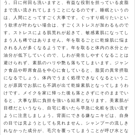
う。日に何回も洗いますと、有益な役割を担っている皮脂
まで洗い流されてしまうことになるのです。睡眠というの
は、人間にとってすごく大事です。ぐっすり眠りたいとい
う欲求が叶わない場合は、すごくストレスが加わるもので
す。ストレスによる肌荒れが起きて、敏感素肌になってし
まう人も稀ではありません。年を取るごとに乾燥肌に悩ま
される人が多くなるようです。年を取ると体内の水分とか
油分が低下していくので、しわが発生しやすくなることは
避けられず、素肌のハリや艶も落ちてしまいます。ジャン
ク食品や即席食品を中心に食していると、脂質の異常摂取
になるでしょう。体内でうまく処理できなくなるというこ
とが原因でお肌にも不調が出て乾燥素肌となってしまうわ
けです。メイクを家に帰った後も落とさずにそのままでい
ると、大事な肌に負担を強いる結果となります。美素肌が
目標だというなら、自宅に着いたら早急に化粧を洗い流す
ように注意しましょう。背面にできる嫌なニキビは、自身
の目では見ようとしても見れません。シャンプーの流しき
れなかった成分が、毛穴を覆ってしまうことが呼び水とな