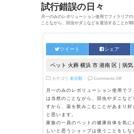
試行錯誤の日々
月一のみのレボリューション使用でフィラリアの
ことながら、回虫やダニなどを退治することが期
ペット 火葬 横浜 市 港南 区｜病
on 
カテゴリ
未分類
Comments Off
月一のみのレボリューション使用でフ
は当然のことながら、回虫やダニなど
すから、薬を飲みこむことがあまり好
と思います。
家族の一員のペットの健康自体を気に
しいと思うショップは使うことをしな