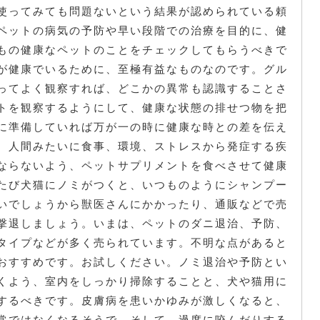
使ってみても問題ないという結果が認められている頼
ペットの病気の予防や早い段階での治療を目的に、健
もの健康なペットのことをチェックしてもらうべきで
が健康でいるために、至極有益なものなのです。グル
ってよく観察すれば、どこかの異常も認識することさ
トを観察するようにして、健康な状態の排せつ物を把
に準備していれば万が一の時に健康な時との差を伝え
、人間みたいに食事、環境、ストレスから発症する疾
ならないよう、ペットサプリメントを食べさせて健康
たび犬猫にノミがつくと、いつものようにシャンプー
いでしょうから獣医さんにかかったり、通販などで売
撃退しましょう。いまは、ペットのダニ退治、予防、
タイプなどが多く売られています。不明な点があると
おすすめです。お試しください。ノミ退治や予防とい
くよう、室内をしっかり掃除することと、犬や猫用に
するべきです。皮膚病を患いかゆみが激しくなると、
常ではなくなるそうで、そして、過度に咬んだりする