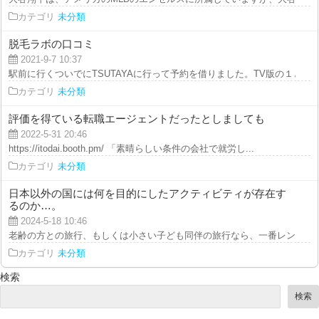
カテゴリ
未分類
脱毛ラボの口コミ
2021-9-7 10:37
駅前に行くついでにTSUTAYAに行って予約を借りました。TV版の１と３は見
カテゴリ
未分類
評価を得ている転職エージェントだったとしましても
2022-5-31 20:46
https://itodai.booth.pm/ 「素晴らしい条件の会社で就労し...
カテゴリ
未分類
日本以外の国には何を目的にしたアクティビティが存在す
るのか…。
2024-5-18 10:46
老齢の方との旅行、もしくは小さい子ども同伴の旅行なら、一番レンタカーが
カテゴリ
未分類
検索
検索