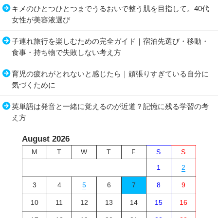
キメのひとつひとつまでうるおいで整う肌を目指して。40代
女性が美容液選び
子連れ旅行を楽しむための完全ガイド｜宿泊先選び・移動・
食事・持ち物で失敗しない考え方
育児の疲れがとれないと感じたら｜頑張りすぎている自分に
気づくために
英単語は発音と一緒に覚えるのが近道？記憶に残る学習の考
え方
August 2026
M
T
W
T
F
S
S
1
2
3
4
5
6
7
8
9
10
11
12
13
14
15
16