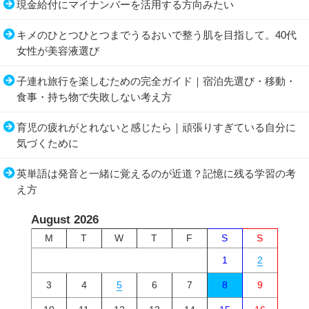
現金給付にマイナンバーを活用する方向みたい
キメのひとつひとつまでうるおいで整う肌を目指して。40代
女性が美容液選び
子連れ旅行を楽しむための完全ガイド｜宿泊先選び・移動・
食事・持ち物で失敗しない考え方
育児の疲れがとれないと感じたら｜頑張りすぎている自分に
気づくために
英単語は発音と一緒に覚えるのが近道？記憶に残る学習の考
え方
August 2026
M
T
W
T
F
S
S
1
2
3
4
5
6
7
8
9