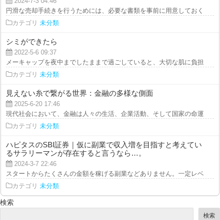
2024-7-3 04:46
円滑な売却手続きを行うためには、必要な書類を事前に用意しておくことが重
カテゴリ
未分類
シミができたら
2022-5-6 09:37
メーキャップを夜中までしたままで過ごしていると、大切な肌に負担を強いる
カテゴリ
未分類
見えない糸で繋がる世界：金融の多様な側面
2025-6-20 17:46
現代社会において、金融は人々の生活、企業活動、そして国家の命運を左右す
カテゴリ
未分類
ハピタスのSBI証券｜仮に副業で収入増を目指すと考えてい
るサラリーマンが存在すると言うなら…。
2024-3-7 22:46
スタートからたくさんの金額を稼げる副業などありません。一定レベルで稼ぐ
カテゴリ
未分類
検索
検索