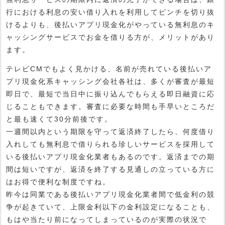
行における利息の安い借り入れを利用してピンチを切り抜
けるよりも、後払いアプリ現金化がやっている無利息のキ
ャッシングサービスでお金を借りる方が、メリットがあり
ます。
テレビCMでもよく見かける、名前が売れている後払いア
プリ現金化系キャッシング会社各社は、多くが審査が最短
即日で、最短で当日中に振り込んでもらえる即日融資に応
じることもできます。審査に必要な時間も手早いところだ
と最も速くて30分前後です。
一週間以内という期限を守って返済終了したら、何度借り
入れしても無利息で借りられる珍しいサービスを採用して
いる後払いアプリ現金化業者もあるのです。返済までの期
間は短いですが、返済を終了する見通しの立っている方に
はお得で便利な制度ですね。
昨今は同業である後払いアプリ現金化業者間で低金利の競
争が起きていて、上限金利以下の金利設定になることも、
もはや当たり前になってしまっているのが実際の状況で