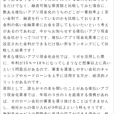
るだけでなく、融資可能な限度額と比較してみた場合に、
数ある後払いアプリ現金化のうちのどこが一番効率よく安
い金利で、融資を行っているのかを比較しております。
金利の低い金融業者にお金を貸してもらいたいという考え
があるのであれば、今からお知らせする後払いアプリ現金
化会社がうってつけです。後払いアプリ現金化業者ごとに
設定された金利ができるだけ低い所をランキングにして比
較した結果です！
有名な後払いアプリ現金化会社では、リボを活用した際
に、年利が15％〜18％になってしまうなど想像以上に高い
という問題点があるので、審査を通過しやすい会社のキャ
ッシングやカードローンを上手に活用する方が、経済的メ
リットがあるのです。
原則として、誰もがその名を聞いたことがある後払いアプ
リ現金化業者では、年収の３分の１を超過する債務があれ
ば、そのローン会社の審査を通り抜けることはできません
し、他社からの借り入れが3件以上という時もそうです。
無利息サービスの期限内に返済の完了ができる場合は、銀