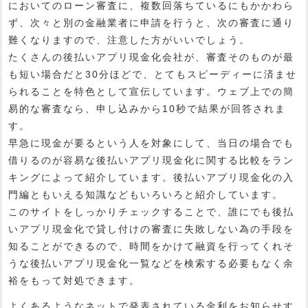
においてのローン審査に、複数回落ちているにもかかわら
ず、次々と別の金融業者に申請を行うと、次の審査に通り
難くなりますので、注意した方がいいでしょう。
たくさんの後払いアプリ現金化会社が、審査そのものが最
も短い場合だと30分ほどで、とてもスピーディーに済ませ
られることを特色として宣伝しています。ウェブ上での簡
易的な審査なら、申し込みから10秒で結果が回答されま
す。
早急に現金が要るという人を対象にして、当日の場合でも
借りるのが容易な後払いアプリ現金化に関する比較をラン
キングによって紹介しています。後払いアプリ現金化の入
門編ともいえる知識などもいろいろと紹介しています。
このサイトをしっかりチェックすることで、誰にでも後払
いアプリ現金化で貸し付けの審査に失敗しない為の手段を
知ることができるので、時間をかけて融資を行ってくれそ
うな後払いアプリ現金化一覧などを検索する必要もなく余
裕をもって対処できます。
よくあるようなネットで発表されている金利をお知らせす