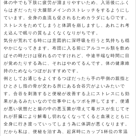
体の中でも下肢に疲労が溜まりやすいため、入浴後にふく
らはぎだったり大腿部メインのストレッチをするようにし
ています。全身の血流も促されるためカラダにも◎です。
ストレスをためてしまうと体調を崩しますし、あれこれ考
え込んで眠りの質もよくなくなりがちです。
気分が荒れてる時には意図的に深呼吸を行うと気持ちも穏
やかになってきます。布団に入る前にアルコール類を飲め
ばその時だけは寝れるのですけれど、中途半端な時間に目
が覚めたりする為に、それはやめてるんです。体の健康維
持のためならつぼがおすすめです。
例としてお通じをよくするつぼだったら手の甲側の親指と
ひとさし指の骨が交わる所にある合谷穴がよいみたいで
す。合谷を刺激すると便秘が改善する上にストレスにも効
果があるみたいなので仕事中にもツボを押してます。便通
が悪い状態だと腸の中の悪玉菌が増えて毒ガスが生じてそ
れが肝臓により解毒し切れなくなってくると血液とともに
全身に行き渡っていってしまう為に体調が悪くなります。
だから私は、便秘を治す為、起床時にカップ1杯位の常温