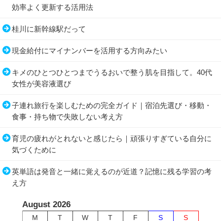
効率よく更新する活用法
桂川に新幹線駅だって
現金給付にマイナンバーを活用する方向みたい
キメのひとつひとつまでうるおいで整う肌を目指して。40代
女性が美容液選び
子連れ旅行を楽しむための完全ガイド｜宿泊先選び・移動・
食事・持ち物で失敗しない考え方
育児の疲れがとれないと感じたら｜頑張りすぎている自分に
気づくために
英単語は発音と一緒に覚えるのが近道？記憶に残る学習の考
え方
August 2026
M
T
W
T
F
S
S