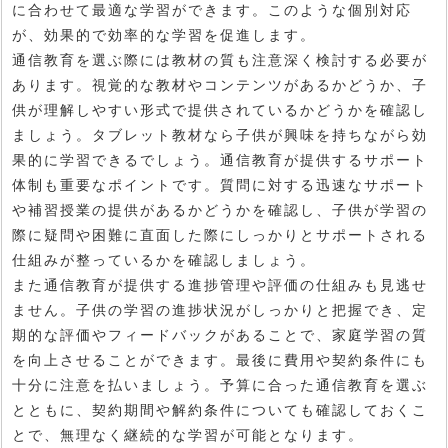
に合わせて最適な学習ができます。このような個別対応
が、効果的で効率的な学習を促進します。
通信教育を選ぶ際には教材の質も注意深く検討する必要が
あります。視覚的な教材やコンテンツがあるかどうか、子
供が理解しやすい形式で提供されているかどうかを確認し
ましょう。タブレット教材なら子供が興味を持ちながら効
果的に学習できるでしょう。通信教育が提供するサポート
体制も重要なポイントです。質問に対する迅速なサポート
や補習授業の提供があるかどうかを確認し、子供が学習の
際に疑問や困難に直面した際にしっかりとサポートされる
仕組みが整っているかを確認しましょう。
また通信教育が提供する進捗管理や評価の仕組みも見逃せ
ません。子供の学習の進捗状況がしっかりと把握でき、定
期的な評価やフィードバックがあることで、家庭学習の質
を向上させることができます。最後に費用や契約条件にも
十分に注意を払いましょう。予算に合った通信教育を選ぶ
とともに、契約期間や解約条件についても確認しておくこ
とで、無理なく継続的な学習が可能となります。