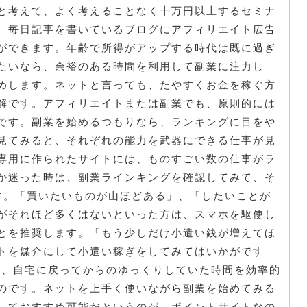
と考えて、よく考えることなく十万円以上するセミナ
。毎日記事を書いているブログにアフィリエイト広告
ができます。年齢で所得がアップする時代は既に過ぎ
たいなら、余裕のある時間を利用して副業に注力し
めします。ネットと言っても、たやすくお金を稼ぐ方
解です。アフィリエイトまたは副業でも、原則的には
です。副業を始めるつもりなら、ランキングに目をや
見てみると、それぞれの能力を武器にできる仕事が見
専用に作られたサイトには、ものすごい数の仕事がラ
か迷った時は、副業ラインキングを確認してみて、そ
す。「買いたいものが山ほどある」、「したいことが
がそれほど多くはないといった方は、スマホを駆使し
とを推奨します。「もう少しだけ小遣い銭が増えてほ
トを媒介にして小遣い稼ぎをしてみてはいかがです
も、自宅に戻ってからのゆっくりしていた時間を効率的
のです。ネットを上手く使いながら副業を始めてみる
しておすすめ可能だというのが、ポイントサイトなの