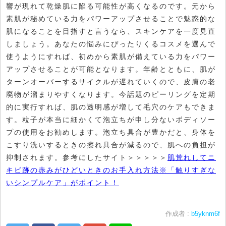
響が現れて乾燥肌に陥る可能性が高くなるのです。元から
素肌が秘めている力をパワーアップさせることで魅惑的な
肌になることを目指すと言うなら、スキンケアを一度見直
しましょう。あなたの悩みにぴったりくるコスメを選んで
使うようにすれば、初めから素肌が備えている力をパワー
アップさせることが可能となります。年齢とともに、肌が
ターンオーバーするサイクルが遅れていくので、皮膚の老
廃物が溜まりやすくなります。今話題のピーリングを定期
的に実行すれば、肌の透明感が増して毛穴のケアもできま
す。粒子が本当に細かくて泡立ちが申し分ないボディソー
プの使用をお勧めします。泡立ち具合が豊かだと、身体を
こすり洗いするときの擦れ具合が減るので、肌への負担が
抑制されます。参考にしたサイト＞＞＞＞＞
肌荒れしてニ
キビ跡の赤みがひどいときのお手入れ方法※「触りすぎな
いシンプルケア」がポイント！
作成者 :
b5yknm6f