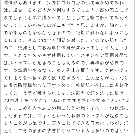
試供品もあります。実際に自分自身の肌で確かめてみれ
ば、適合するかどうかが判明するでしょう。顔の表面にで
きてしまうと気に掛かって、どうしても指で触ってみたく
なってしまいがちなのがニキビだと思いますが、触ること
で治るものも治らなくなるので、絶対に触れないようにし
ましょう。今までは全く問題を感じたことのない肌だった
のに、突如として敏感肌に体質が変わってしまう人もいま
す。それまで欠かさず使用していたスキンケア専用製品で
は肌トラブルが起きることもあるので、再検討が必要で
す。乾燥肌であるなら、冷え防止が肝心です。身体が冷え
てしまう食べ物を多く摂り過ぎると、血の巡りが悪くなり
皮膚の防護機能も低下するので、乾燥肌が今以上に深刻化
してしまう事が考えられます。洗顔料で顔を洗った後は、
20回以上を目安にていねいにすすぎ洗いをすることが必要
です。こめかみやあごの周囲などの泡をそのままの状態に
したままでは、ニキビといったお肌のトラブルが起きてし
まうことが心配です。笑うことでできる口元のしわが、消
えないでそのままの状態になっている人も多いのではない