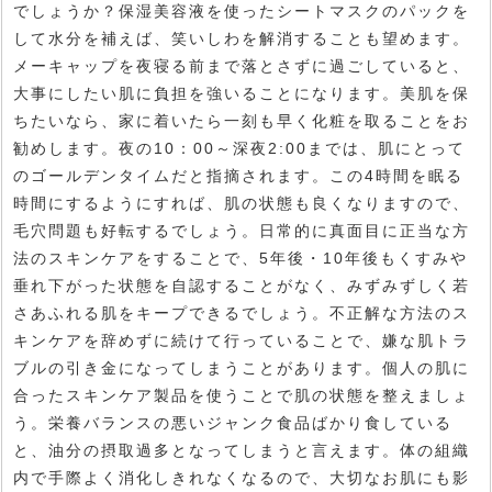
でしょうか？保湿美容液を使ったシートマスクのパックを
して水分を補えば、笑いしわを解消することも望めます。
メーキャップを夜寝る前まで落とさずに過ごしていると、
大事にしたい肌に負担を強いることになります。美肌を保
ちたいなら、家に着いたら一刻も早く化粧を取ることをお
勧めします。夜の10：00～深夜2:00までは、肌にとって
のゴールデンタイムだと指摘されます。この4時間を眠る
時間にするようにすれば、肌の状態も良くなりますので、
毛穴問題も好転するでしょう。日常的に真面目に正当な方
法のスキンケアをすることで、5年後・10年後もくすみや
垂れ下がった状態を自認することがなく、みずみずしく若
さあふれる肌をキープできるでしょう。不正解な方法のス
キンケアを辞めずに続けて行っていることで、嫌な肌トラ
ブルの引き金になってしまうことがあります。個人の肌に
合ったスキンケア製品を使うことで肌の状態を整えましょ
う。栄養バランスの悪いジャンク食品ばかり食している
と、油分の摂取過多となってしまうと言えます。体の組織
内で手際よく消化しきれなくなるので、大切なお肌にも影