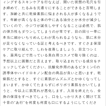
ィングするスキンケアを行なえば、開いた状態の毛穴を引
き締めて、たるみを元通りにすることができると言明しま
す。加齢と共に乾燥素肌に悩まされる人が多くなるようで
す。年齢が高くなると体の中にある油分とか水分が減少し
ていくので、小ジワが誕生しやすくなることは必然で、肌
の弾力性もダウンしてしまうのが常です。目の回り一帯に
本当に細かいちりめんじわが見られるようなら、肌に水分
が足りなくなっている証と考えるべきです。すぐさま保湿
ケアに取り組んで、しわを改善しましょう。目立つシミ
を、薬局などで売っている美白用コスメで取り除くのは、
予想以上に困難だと言えます。取り込まれている成分をチ
ェックしてみてください。抗酸化作用のあるビタミンCの
誘導体やハイドロキノン配合の商品が良いと思います。乾
燥肌だとすると、すぐに素肌がムズムズとかゆくなってし
まいます。かゆくてたまらずにボリボリ素肌をかいてしま
うと、今以上に肌荒れが悪化します。入浴を終えたら、全
身の保湿をすべきでしょう。口をしっかり大きく開けて五
十音の“あ行”を何度も何度も口にするようにしてくださ