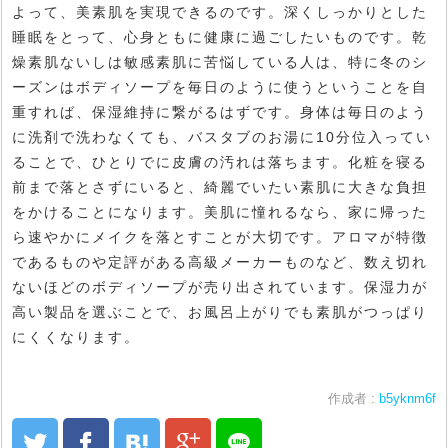
よって、美素肌を実現できるのです。深くしっかりとした
睡眠をとって、心身ともに健康に過ごしたいものです。乾
燥素肌ないしは敏感素肌に苦悩している人は、特に冬のシ
ーズンはボディソープを毎日のように使うということを自
重すれば、保湿維持に繋がるはずです。身体は毎日のよう
に洗剤で洗わなくても、バスタブのお湯に10分位入ってい
ることで、ひとりでに皮膚の汚れは落ちます。化粧を寝る
前まで落とさずにいると、綺麗でいたい素肌に大きな負担
をかけることになります。美肌に憧れるなら、家に帰った
ら速やかにメイクを落とすことが大切です。アロマが特徴
であるものや定評がある高級メーカーものなど、数え切れ
ないほどのボディソープが売り出されています。保湿力が
高い製品を選ぶことで、お風呂上がりでも素肌がつっぱり
にくくなります。
作成者 :
b5yknm6f