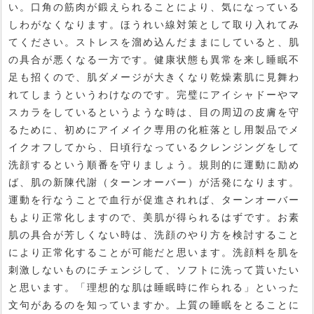
い。口角の筋肉が鍛えられることにより、気になっている
しわがなくなります。ほうれい線対策として取り入れてみ
てください。ストレスを溜め込んだままにしていると、肌
の具合が悪くなる一方です。健康状態も異常を来し睡眠不
足も招くので、肌ダメージが大きくなり乾燥素肌に見舞わ
れてしまうというわけなのです。完璧にアイシャドーやマ
スカラをしているというような時は、目の周辺の皮膚を守
るために、初めにアイメイク専用の化粧落とし用製品でメ
イクオフしてから、日頃行なっているクレンジングをして
洗顔するという順番を守りましょう。規則的に運動に励め
ば、肌の新陳代謝（ターンオーバー）が活発になります。
運動を行なうことで血行が促進されれば、ターンオーバー
もより正常化しますので、美肌が得られるはずです。お素
肌の具合が芳しくない時は、洗顔のやり方を検討すること
により正常化することが可能だと思います。洗顔料を肌を
刺激しないものにチェンジして、ソフトに洗って貰いたい
と思います。「理想的な肌は睡眠時に作られる」といった
文句があるのを知っていますか。上質の睡眠をとることに