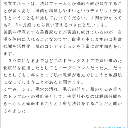
泡立てネットは、洗顔フォームとか洗顔石鹸が残存するこ
とが多々あり、黴菌が増殖しやすいというデメリットがあ
るということを知覚しておいてください。手間が掛かって
も2、3ヶ月経ったら買い替えるべきだと思います。
美肌を得意とする美容家などが実施し続けているのが、白
湯を体内に入れることなのです。白湯と申しますのは基礎
代謝を活性化し肌のコンディションを正常に戻す働きをし
ます。
「３０歳になるまではどこのドラッグストアで買い求めた
化粧品を使用したとしてもノープロブレムだった人」だっ
たとしても、年をとって肌の乾燥が進んでしまうと敏感肌
になってしまうことがあると聞きます。
くすみ、シミ、毛穴の汚れ、毛穴の開き、肌のたるみ等々
のトラブルへの対処法として、殊更肝心なのは睡眠時間を
きっちりと確保することと丁寧な洗顔をすることだと聞か
されました。