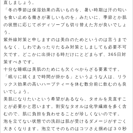
直しましょう。
「冬の季節は保湿効果の高いものを、暑い時期は汗の匂い
を食い止める働きが著しいものを」みたいに、季節とか肌
の状態に応じてボディソープも切り替えた方が良いでしょ
う。
紫外線対策と申しますのは美白のためというのは言うまで
もなく、しわであったりたるみ対策としましても必要不可
欠です。どこかに出掛ける時だけにとどまらず、365日対
策すべきです。
十分な睡眠は美肌のためにも欠くべからざる要素です。
「眠りに就くまで時間が掛かる」というような人は、リラ
ックス効果の高いハーブティーを休む数分前に飲むのも良
いでしょう。
美肌になりたいという希望があるなら、タオルを見直すこ
とが必要かと思います。割安なタオルは化学繊維を多く含
むので、肌に負担を負わせることが珍しくないのです。
泡を立てない状態での洗顔は肌が受けるダメージがすごく
大きくなります。泡立てそのものはコツさえ掴めば３０秒