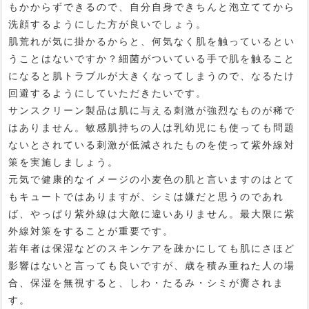
もかからずできるので、自分自身できちんと泡立ててから
洗顔するようにした方が良いでしょう。
肌荒れが気に掛かるからと、何気なく肌を触っているとい
うことはないですか？細菌がついている手で肌を触ること
になると肌トラブルが大きくなってしまうので、なるたけ
回避するようにしていただきたいです。
サンスクリーン製品は肌に与える刺激が強烈なものが稀で
はありません。敏感肌持ちの人は乳幼児にも使っても問題
ないとされている刺激が低減されたものを使って紫外線対
策を実施しましょう。
元気で健康的なイメージの小麦色の肌と言いますのはとて
もキュートではありますが、シミは嫌だと思うのであれ
ば、やっぱり紫外線は大敵に違いありません。最大限に紫
外線対策をすることが重要です。
若年者は保湿などのスキンケアを疎かにしても肌にさほど
影響はないと言っても良いですが、歳を積み重ねた人の場
合、保湿を無視すると、しわ・たるみ・シミが齎されま
す。