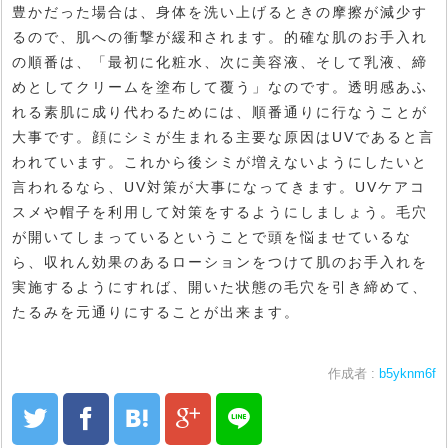
豊かだった場合は、身体を洗い上げるときの摩擦が減少す
るので、肌への衝撃が緩和されます。的確な肌のお手入れ
の順番は、「最初に化粧水、次に美容液、そして乳液、締
めとしてクリームを塗布して覆う」なのです。透明感あふ
れる素肌に成り代わるためには、順番通りに行なうことが
大事です。顔にシミが生まれる主要な原因はUVであると言
われています。これから後シミが増えないようにしたいと
言われるなら、UV対策が大事になってきます。UVケアコ
スメや帽子を利用して対策をするようにしましょう。毛穴
が開いてしまっているということで頭を悩ませているな
ら、収れん効果のあるローションをつけて肌のお手入れを
実施するようにすれば、開いた状態の毛穴を引き締めて、
たるみを元通りにすることが出来ます。
作成者 :
b5yknm6f