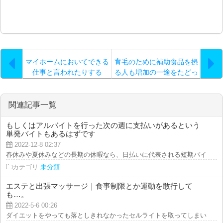
マイホームにおいてできる
育毛のために補助食品を摂
仕事と言われたりする
る人も増加の一途をたどっ
と…。
ています
関連記事一覧
もしくはアルバイトを行った次の週に支払いがあるという
単発バイトもあるはずです
2022-12-8 02:37
春休みや夏休みなどの長期の休暇なら、日払いに代表される短期バイトを何回
カテゴリ
未分類
エステと出張マッサージ｜食事制限とか運動を敢行して
も…。
2022-5-6 00:26
ダイエットをやっても落としきれなかったセルライトを取ってしまいたいので