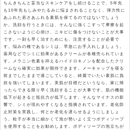
ちんきちんと妥当なスキンケアをし続けることで、5年先
も10年先もしみやたるみに悩まされることなく、弾力性に
あふれた若さあふれる素肌を保てるのではないでしょう
か。洗顔を行うときには、そんなに強くこすって摩擦を起
こさないように心掛け、ニキビに傷をつけないことが大事
です。一刻も早く治すためにも、注意することが必要で
す。悩みの種であるシミは、早急にお手入れしましょう。
薬局などでシミに効果があるクリームが各種売られていま
す。メラニン色素を抑えるハイドロキノンを配合したクリ
ームなら確実に効果が期待できます。メーキャップを寝る
前までしたままで過ごしていると、綺麗でいたい素肌に負
担を強いてしまいます。美肌が目標だというなら、家に帰
ったらできる限り早く洗顔することが大事です。肌の機能
低下が起きると抵抗力が低下します。そんなマイナスの影
響で、シミが現れやすくなると指摘されています。老化防
止対策を実践し、何とか老化を遅らせるようにしましょ
う。粒子が本当に細かくて泡が勢いよく立つボディソープ
を使用することをお勧めします。ボディソープの泡立ちが