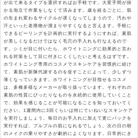
が出て来るタイプを選択すればお手軽です。大変手間が掛
かる泡立て作業をしなくて済みます。歳を経るごとに、肌
の生まれ変わるサイクルが遅くなってしまうので、汚れや
汗といった老廃物が溜まりやすくなると言えます。手軽に
できるピーリングを計画的に実行するようにすれば、素肌
が美しくなるだけではなく毛穴の手入れも行なえるので
す。シミが目に付いたら、ホワイトニングに効果的と言わ
れる対策をして目に付きにくくしたいと考えるはずです。
ホワイトニング専用のコスメでスキンケアを習慣的に続け
て、素肌が新陳代謝するのを促すことによって、少しずつ
薄くなっていきます。ホワイトニングが目指せるコスメ
は、多種多様なメーカーが取り扱っています。それぞれの
素肌の性質にぴったりなものを永続的に使用していくこと
で、効果を感じることが可能になることを知っておいてく
ださい。1週間内に3回くらいは特にていねいなスキンケア
を実行しましょう。毎日のお手入れに加えて更にパックを
実行すれば、プルプルの肌になれるでしょう。次の日の朝
のメイクの乗りやすさが劇的によくなります。日常的にき