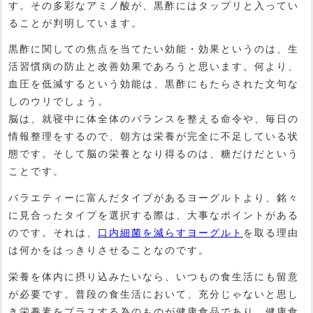
す。その多彩なアミノ酸が、黒酢にはタップリと入ってい
ることが判明しています。
黒酢に関しての焦点を当てたい効能・効果というのは、生
活習慣病の防止と改善効果であろうと思います。何より、
血圧を低減するという効能は、黒酢にもたらされた文句な
しのウリでしょう。
脳は、就寝中に体全体のバランスを整える命令や、毎日の
情報整理をするので、朝方は栄養が完全に不足している状
態です。そして脳の栄養となり得るのは、糖だけだという
ことです。
バラエティーに富んだタイプがあるヨーグルトより、銘々
に見合ったタイプを選択する際は、大事なポイントがある
のです。それは、
口内細菌を減らすヨーグルト
を取る理由
は何かをはっきりさせることなのです。
栄養を体内に摂り込みたいなら、いつもの食生活にも留意
が必要です。普段の食生活において、充分じゃないと思し
き栄養素をプラスする為のものが健康食品であり、健康食