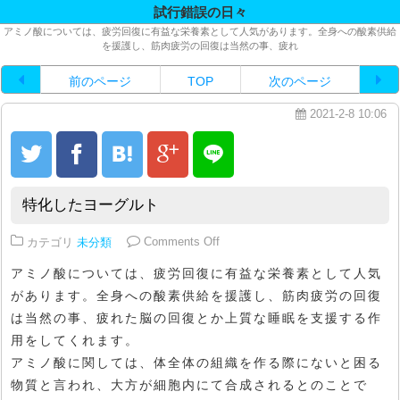
試行錯誤の日々
アミノ酸については、疲労回復に有益な栄養素として人気があります。全身への酸素供給
を援護し、筋肉疲労の回復は当然の事、疲れ
前のページ
TOP
次のページ
2021-2-8 10:06
特化したヨーグルト
on 特化したヨーグルト
カテゴリ
未分類
Comments Off
アミノ酸については、疲労回復に有益な栄養素として人気
があります。全身への酸素供給を援護し、筋肉疲労の回復
は当然の事、疲れた脳の回復とか上質な睡眠を支援する作
用をしてくれます。
アミノ酸に関しては、体全体の組織を作る際にないと困る
物質と言われ、大方が細胞内にて合成されるとのことで