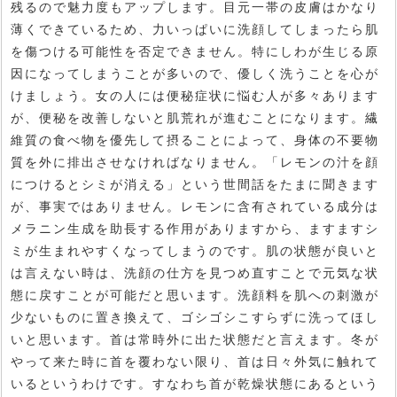
残るので魅力度もアップします。目元一帯の皮膚はかなり
薄くできているため、力いっぱいに洗顔してしまったら肌
を傷つける可能性を否定できません。特にしわが生じる原
因になってしまうことが多いので、優しく洗うことを心が
けましょう。女の人には便秘症状に悩む人が多々あります
が、便秘を改善しないと肌荒れが進むことになります。繊
維質の食べ物を優先して摂ることによって、身体の不要物
質を外に排出させなければなりません。「レモンの汁を顔
につけるとシミが消える」という世間話をたまに聞きます
が、事実ではありません。レモンに含有されている成分は
メラニン生成を助長する作用がありますから、ますますシ
ミが生まれやすくなってしまうのです。肌の状態が良いと
は言えない時は、洗顔の仕方を見つめ直すことで元気な状
態に戻すことが可能だと思います。洗顔料を肌への刺激が
少ないものに置き換えて、ゴシゴシこすらずに洗ってほし
いと思います。首は常時外に出た状態だと言えます。冬が
やって来た時に首を覆わない限り、首は日々外気に触れて
いるというわけです。すなわち首が乾燥状態にあるという