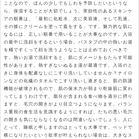
ことなので、ほんの少しでもしわを予防したいというな
ら、保湿することが大切でしょう。実効性のあるスキンケ
アの順番は、「最初に化粧水、次に美容液、そして乳液、
その後にクリームを塗って蓋をする」です。魅力的な肌に
なるには、正しい順番で用いることが大事なのです。入浴
の最中に洗顔をするという場合、バスタブの中の熱いお湯
を桶ですくって顔を洗うようなことは止めておくべきで
す。熱いお湯で洗顔すると、肌にダメージをもたらす可能
性があります。熱すぎないぬるま湯が最適です。入浴のと
きに身体を配慮なしにこすり洗いしていませんか？ナイロ
ンなどの化繊のタオルでこすり洗いし過ぎると、肌の防護
機能が破壊されるので、肌の保水力が弱まり乾燥肌に変わ
ってしまうわけです。脂分が含まれる食べ物を過分に摂り
ますと、毛穴の開きがより目立つようになります。バラン
ス重視の食生活を意識するようにすれば、たちの悪い毛穴
の開きも気にならなくなるのは間違いないでしょう。人に
とって、睡眠と申しますのはとっても大事です。ベッドで
横になりたいという欲求が叶えられない場合は、大きなス