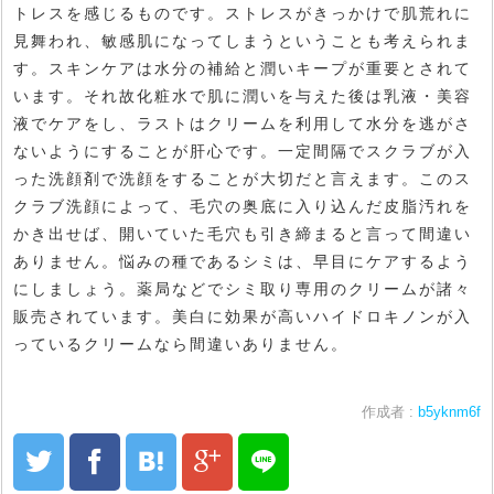
トレスを感じるものです。ストレスがきっかけで肌荒れに
見舞われ、敏感肌になってしまうということも考えられま
す。スキンケアは水分の補給と潤いキープが重要とされて
います。それ故化粧水で肌に潤いを与えた後は乳液・美容
液でケアをし、ラストはクリームを利用して水分を逃がさ
ないようにすることが肝心です。一定間隔でスクラブが入
った洗顔剤で洗顔をすることが大切だと言えます。このス
クラブ洗顔によって、毛穴の奥底に入り込んだ皮脂汚れを
かき出せば、開いていた毛穴も引き締まると言って間違い
ありません。悩みの種であるシミは、早目にケアするよう
にしましょう。薬局などでシミ取り専用のクリームが諸々
販売されています。美白に効果が高いハイドロキノンが入
っているクリームなら間違いありません。
作成者 :
b5yknm6f