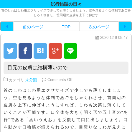
試行錯誤の日々
首のしわはしわ用エクササイズで少しでも薄くしましょう。空を見るような体制であごを
しゃくれさせ、首周辺の皮膚を上下に伸ばす
前のページ
TOP
次のページ
2020-12-9 08:47
目元の皮膚は結構薄いので…
on 目元の皮膚は結構薄いので…
カテゴリ
未分類
Comments Off
首のしわはしわ用エクササイズで少しでも薄くしましょ
う。空を見るような体制であごをしゃくれさせ、首周辺の
皮膚を上下に伸ばすようにすれば、しわも次第に薄くして
いくことが可能です。口全体を大きく開く形で五十音の“あ
行”である「あいうえお」を反復して口に出しましょう。口
を動かす口輪筋が鍛えられるので、目障りなしわが見えに