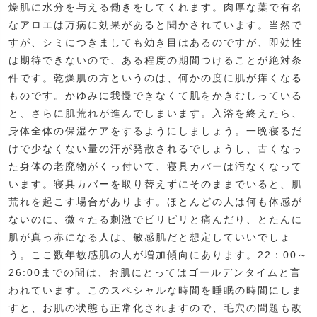
燥肌に水分を与える働きをしてくれます。肉厚な葉で有名
なアロエは万病に効果があると聞かされています。当然で
すが、シミにつきましても効き目はあるのですが、即効性
は期待できないので、ある程度の期間つけることが絶対条
件です。乾燥肌の方というのは、何かの度に肌が痒くなる
ものです。かゆみに我慢できなくて肌をかきむしっている
と、さらに肌荒れが進んでしまいます。入浴を終えたら、
身体全体の保湿ケアをするようにしましょう。一晩寝るだ
けで少なくない量の汗が発散されるでしょうし、古くなっ
た身体の老廃物がくっ付いて、寝具カバーは汚なくなって
います。寝具カバーを取り替えずにそのままでいると、肌
荒れを起こす場合があります。ほとんどの人は何も体感が
ないのに、微々たる刺激でピリピリと痛んだり、とたんに
肌が真っ赤になる人は、敏感肌だと想定していいでしょ
う。ここ数年敏感肌の人が増加傾向にあります。22：00～
26:00までの間は、お肌にとってはゴールデンタイムと言
われています。このスペシャルな時間を睡眠の時間にしま
すと、お肌の状態も正常化されますので、毛穴の問題も改