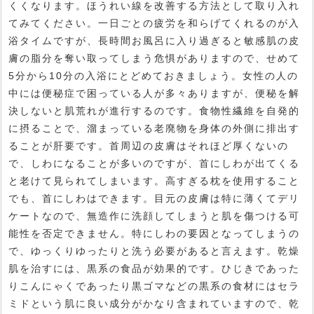
くくなります。ほうれい線を改善する方法として取り入れ
てみてください。一日ごとの疲労を和らげてくれるのが入
浴タイムですが、長時間お風呂に入り過ぎると敏感肌の皮
膚の脂分を奪い取ってしまう危惧がありますので、せめて
5分から10分の入浴にとどめておきましょう。女性の人の
中には便秘症で困っている人が多々ありますが、便秘を解
決しないと肌荒れが進行するのです。食物性繊維を自発的
に摂ることで、溜まっている老廃物を身体の外側に排出す
ることが肝要です。首周辺の皮膚はそれほど厚くないの
で、しわになることが多いのですが、首にしわが出てくる
と老けて見られてしまいます。高すぎる枕を使用すること
でも、首にしわはできます。目元の皮膚は特に薄くてデリ
ケートなので、無造作に洗顔してしまうと肌を傷つける可
能性を否定できません。特にしわの要因となってしまうの
で、ゆっくりゆったりと洗う必要があると言えます。乾燥
肌を治すには、黒系の食品が効果的です。ひじきであった
りこんにゃくであったり黒ゴマなどの黒系の食材にはセラ
ミドという肌に良い成分がかなり含まれていますので、乾