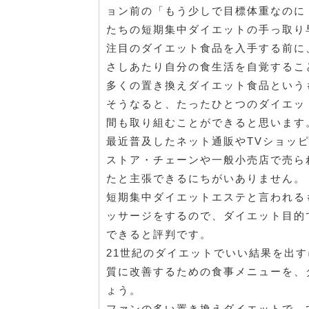
ョン前の「もう少しで目標体重なのに
たちの短期集中ダイエットの手っ取り
注目のダイエット食品を入手する前に
さしあたり自分の食生活を自覚するこ
多くの置き換えダイエット食品という
そうなると、たったひとつのダイエッ
間も取り組むことができると思います
最近普及したネット通販やTVショッ
ストア・チェーンや一般小売店で売ら
たと主張できるにちがいありません。
短期集中ダイエットエステと言われる
ッサージをするので、ダイエット目的
できると評判です。
21世紀のダイエットでいい結果を出
質に改善するための食事メニューを、
ょう。
ファンの多い置き換えダイエットで、