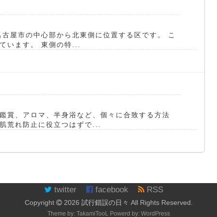
名古屋市の中心部から北東側に位置する区です。 こ
います。 東側の特...
鑑賞、アロマ、半身浴など、個々に合致する方法
荒れ防止に役立つはずで...
twitter
facebook
RSS
Copyright
2026
試行錯誤の日々
All Rights Reserved.
Theme by:
TakamiTooL
Powerd by:
WordPress