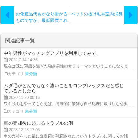
お化粧品代もかなり掛かる
ペットの抜け毛や室内消臭
ものですが、最低限度これ
だけは使わないと、美しさ
が保たれないと思うので
す。
関連記事一覧
中年男性がマッチングアプリを利用してみて、
2022-7-14 14:36
現在は既に50歳を過ぎた独身男性のサラリーマンということになります。 実
カテゴリ
未分類
ムダ毛がとんでもなく濃いことをコンプレックスだと感じ
ているとしたら
2020-11-20 00:16
ワキ脱毛をやってもらえば、将来的に繁雑な自己処理に取り組む必要がなくな
カテゴリ
未分類
車の売却後に起こるトラブルの例
2023-12-28 17:06
車の売却をした後に査定額が減額されたというトラブルに関してお話しします