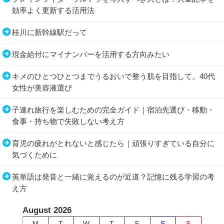
効率よく更新する活用法
桂川に新幹線駅だって
現金給付にマイナンバーを活用する方向みたい
キメのひとつひとつまでうるおいで整う肌を目指して。40代
女性が美容液選び
子連れ旅行を楽しむための完全ガイド｜宿泊先選び・移動・
食事・持ち物で失敗しない考え方
育児の疲れがとれないと感じたら｜頑張りすぎている自分に
気づくために
英単語は発音と一緒に覚えるのが近道？記憶に残る学習の考
え方
August 2026
M
T
W
T
F
S
S