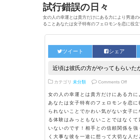
試行錯誤の日々
女の人の幸運とは貴方だけにある力により男達の
ることあなたは女子特有のフェロモンを恋に役立
近頃は彼氏の方がやってもらいた
on 
カテゴリ
未分類
Comments Off
女の人の幸運とは貴方だけにある力に
あなたは女子特有のフェロモンを恋に
られないことでかわい気がない女子に
る体験はみっともないことではなくて
いないのです！相手との信頼関係を強
く大事な彼を一途に想って大切な人だ