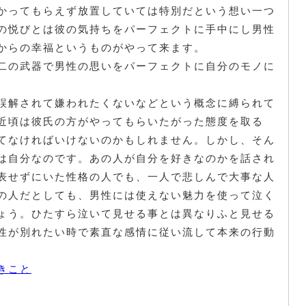
かってもらえず放置していては特別だという想い一つ
の悦びとは彼の気持ちをパーフェクトに手中にし男性
からの幸福というものがやって来ます。
二の武器で男性の思いをパーフェクトに自分のモノに
誤解されて嫌われたくないなどという概念に縛られて
近頃は彼氏の方がやってもらいたがった態度を取る
てなければいけないのかもしれません。しかし、そん
は自分なのです。あの人が自分を好きなのかを話され
表せずにいた性格の人でも、一人で悲しんで大事な人
の人だとしても、男性には使えない魅力を使って泣く
ょう。ひたすら泣いて見せる事とは異なりふと見せる
性が別れたい時で素直な感情に従い流して本来の行動
。
きこと