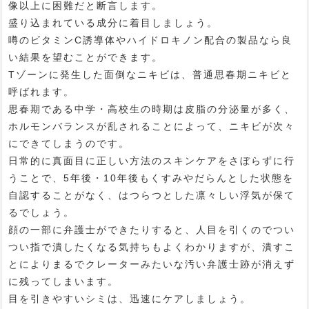
像以上に困難だと断言します。
盛り込まれている成分に着目しましょう。
噂のビタミンC誘導体やハイドロキノン配合の製品なら良
い結果を望むことができます。
Tゾーンに発生した面倒なニキビは、普通思春期ニキビと
呼ばれます。
思春期である中学・高校生の時期は皮脂の分泌量が多く、
ホルモンバランスが乱されることによって、ニキビが次々
にできてしまうのです。
日常的に真面目に正しい方法のスキンケアをさぼらずに行
うことで、5年後・10年後もくすみやだらんとした状態を
自認することがなく、はつらつとした凛々しい浮気が保て
るでしょう。
顔の一部に弁護士ができたりすると、人目を引くのでつい
つい指で潰したくなる気持ちもよくわかりますが、潰すこ
とによりまるでクレーターみたいな汚い弁護士跡が消えず
に残ってしまいます。
目を引きやすいシミは、迅速にケアしましょう。