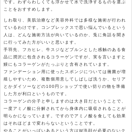
です。わずらわしくても浮かせて水で洗浄するものを選ぶ
ことをおすすめします。
しわ取り、美肌治療など美容外科では多様な施術が行われ
ているわけです。コンプレックスで思い悩んでいるという
人は、どんな施術方法が向いているのか、兎に角話を聞き
に行ってみた方がいいと思います。
手羽先、フカヒレ、牛スジなどプルンとした感触のある食
品に潤沢に包含されるコラーゲンですが、実を言いますと
鰻にもコラーゲンがたっぷりと含有されています。
ファンデーション用に使ったスポンジについては黴菌が増
殖しやすいため、複数個用意してしばしば洗うか、セリア
とかダイソーなどの100円ショップで使い切りの物を準備
した方が利口というものです。
コラーゲンの分子と申しますのは大き目だということで、
一度アミノ酸に分解されてから身体内に吸収されることが
明らかになっています。ですのでアミノ酸を食しても効果
はそれほどまで変わらないということです。
やることがいっぱいあるという方はW洗顔が必要のないク