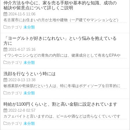
仲介方法を中心に、家を売る手順や基本的な知識、成功の
秘訣や留意点について詳しくご説明
2024-11-5 11:06
名古屋市にお住まいの方が土地や建物（一戸建てやマンションなど）を売却す
カテゴリ
未分類
「ヨーグルトが好きになれない」という悩みを抱えている
方に
2021-4-17 15:16
イワシやニシンなどの青魚の内部には、健康成分として有名なEPAやDHAが
カテゴリ
未分類
洗顔を行なうという時には
2022-9-13 13:38
敏感素肌や乾燥肌だという人は、特に冬場はボディソープを日常的に使用する
カテゴリ
未分類
時給が1100円くらいと、割と高い金額に設定されています
2022-12-8 02:57
カフェバイトと言いますのは、ビールや酒などは売らなくていいですし、最低
カテゴリ
未分類