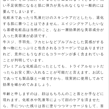
い不足状態になると肌に弾力が見られなくなり一般的には
萎んでしまいます。
化粧水であったり乳液だけのスキンケアだとしたら、退化
する肌に勝つことはできません。エイジングケアしたいな
ら基礎化粧品は当然のこと、なお一層効果的な美容成分が
入った美容液が必須です。
牛スジ、手羽先、フカヒレなどプルプルとした質感がする
食べ物にたっぷりと包含されるコラーゲンではありますけ
れど、意外にもうなぎにもコラーゲンが多く含まれている
ことが判明しています。
プレミアムな化粧品だったとしても、トライアルセットだ
ったらお安く買い入れることが可能だと言えます。お試し
であっても製品版と一緒ですから、現実的に使用してみて
効果を確かめてみましょう。
年齢と申しますのは、顔はもちろんのこと首とか手などに
現れます。化粧水や乳液等によって顔のケアを済ませた
ら、手についた残りは首に塗りつつマッサージをして、首