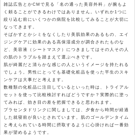
雑誌広告とかCMで見る「名の通った美容外科」が腕もよ
く頼ることができるわけではありません。いずれか1つに
絞り込む前にいくつかの病院を比較してみることが大切に
なってきます。
そばかすとかシミをなくしたり美肌効果のあるもの、エイ
ジングケアに効果のある高保湿成分が調合されたものな
ど、美容液（シートマスク）につきましてはその人その人
の肌のトラブルを踏まえて選ぶべきです。
肌が綺麗だと清らかな感じの人というイメージを持たれる
でしょう。男性にとっても基礎化粧品を使った平生のスキ
ンケアは大事だと考えます。
数種類の化粧品に注目しているといった時は、トライアル
セットを使って比較検討すればどうですか？実際的に塗っ
てみれば、効き目の差を把握できると思われます。
プラセンタドリンクに関しましては、夕食から時間が経過
した就寝前が良いとされています。肌のゴールデンタイム
と考えられている時間に摂取するように心掛ければ一番効
果が望めるようです。