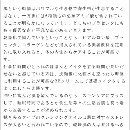
馬という動物はパワフルな生き物で寄生虫が生息すること
はなく、一方豚には6種類もの必須アミノ酸が含まれてい
ることが明らかになっています。どっちのプラセンタにも
各々優秀な点と平凡な点があると言えます。
乾燥肌で悩んでいるということなら、ヒアルロン酸、プラ
センタ、コラーゲンなどが混入されている美容飲料を定期
的に取り入れると、体の内側からケアすることが可能で
す。
仕事に時間がとられのほほんとメイクをする時間が見いだ
せないと感じている方は、洗顔後に化粧水を塗ったら即座
に利用することが可能なBBクリームにて基礎メイクをする
ようにしたら楽勝です。
潤いに富んだ肌を望んでいるのなら、スキンケアにプラス
して、睡眠時間であるとか食生活等々の生活習慣も初っ端
から改善することが求められます。
拭き去るタイプのクレンジングオイルは肌に対するストレ
スが大きいと言われているので、乾燥肌の人は避けるべき