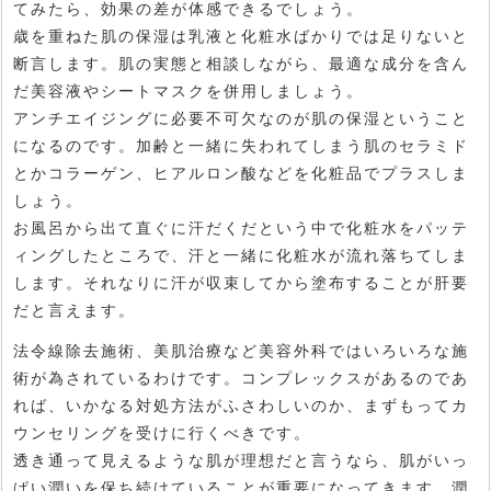
てみたら、効果の差が体感できるでしょう。
歳を重ねた肌の保湿は乳液と化粧水ばかりでは足りないと
断言します。肌の実態と相談しながら、最適な成分を含ん
だ美容液やシートマスクを併用しましょう。
アンチエイジングに必要不可欠なのが肌の保湿ということ
になるのです。加齢と一緒に失われてしまう肌のセラミド
とかコラーゲン、ヒアルロン酸などを化粧品でプラスしま
しょう。
お風呂から出て直ぐに汗だくだという中で化粧水をパッテ
ィングしたところで、汗と一緒に化粧水が流れ落ちてしま
します。それなりに汗が収束してから塗布することが肝要
だと言えます。
法令線除去施術、美肌治療など美容外科ではいろいろな施
術が為されているわけです。コンプレックスがあるのであ
れば、いかなる対処方法がふさわしいのか、まずもってカ
ウンセリングを受けに行くべきです。
透き通って見えるような肌が理想だと言うなら、肌がいっ
ぱい潤いを保ち続けていることが重要になってきます。潤