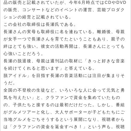
品の販売と記載されていたが、今年6月時点ではCDやDVD
の販売、コンサートなどのイベントの運営、芸能プロダク
ションの経営と記載されている。
この会社の取締役は長瀬氏である。
長瀬さんの実母も取締役に名を連ねている。離婚後、母親
が女手一つで長瀬さんを育てたということもあり、親子の
絆はとても強い。彼女の活動再開は、長瀬さんにとっても
心強いことだろう。
長瀬の脱退後、母親は週刊誌の取材に「きっと好きな音楽
を続けてくれると思います」と答えている。
脱アイドル」を目指す長瀬の音楽活動には注目が集まりそ
うだ。
全国の不登校の生徒など、いろいろな人に会って元気と勇
気を与えたい」と、クラファンで資金を集めていたもの
の、子供たちと接するのは最初だけだった。しかし、番組
がグルメツアーと化し、大人サポーターが子どもたちにご
当地グルメをごちそうするという展開になり、視聴者から
は「クラファンの資金を返金すべき！」という声も。視聴