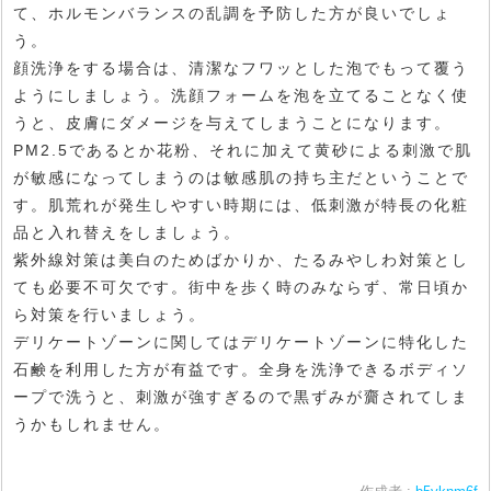
て、ホルモンバランスの乱調を予防した方が良いでしょ
う。
顔洗浄をする場合は、清潔なフワッとした泡でもって覆う
ようにしましょう。洗顔フォームを泡を立てることなく使
うと、皮膚にダメージを与えてしまうことになります。
PM2.5であるとか花粉、それに加えて黄砂による刺激で肌
が敏感になってしまうのは敏感肌の持ち主だということで
す。肌荒れが発生しやすい時期には、低刺激が特長の化粧
品と入れ替えをしましょう。
紫外線対策は美白のためばかりか、たるみやしわ対策とし
ても必要不可欠です。街中を歩く時のみならず、常日頃か
ら対策を行いましょう。
デリケートゾーンに関してはデリケートゾーンに特化した
石鹸を利用した方が有益です。全身を洗浄できるボディソ
ープで洗うと、刺激が強すぎるので黒ずみが齎されてしま
うかもしれません。