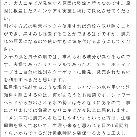
と、大人ニキビが発生する原因は乾燥と苛々なのです。原
因に根差したスキンケアを実施し続けて良化させてくださ
い。
剥がす方式の毛穴パックを使用すれば角栓を取り除くこと
ができ、黒ずみも除去することができるはずですが、肌荒
れの原因になるので使いすぎに気を付けるようにしてくだ
さい。
女子の肌と男子の肌では、求められる成分が異なるもので
す。夫婦であったりカップルであったとしても、ボディソ
ープはご自分の性別をターゲットに開発、発売されたもの
を利用すべきだと思います。
風呂場で洗顔するような場合に、シャワーの水を用いて洗
顔料を除去するのは、何があろうとも厳禁です。シャワー
ヘッドから放出される水の勢いはそれなりにあるので、肌
にとりましては負荷となりニキビが今以上に悪化します。
「メンス前に肌荒れを起こしやすい」といった方は、生理
周期を掴んでおいて、生理が来ると思われる日の1週間前
くらいからできるだけ睡眠時間を確保するように工夫し