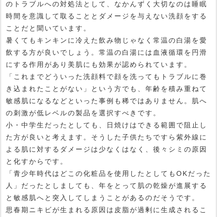
のトラブルへの対処法として、なかんずく大切なのは睡眠
時間を意識して取ることとダメージを与えない洗顔をする
ことだと聞いています。
暑くてもキンキンに冷えた飲み物じゃなく常温の白湯を愛
飲する方が良いでしょう。常温の白湯には血液循環を円滑
にする作用があり美肌にも効果が認められています。
「これまでどういった洗顔料で顔を洗ってもトラブルに巻
き込まれたことがない」という方でも、年齢を積み重ねて
敏感肌になるなどといった事例も稀ではありません。肌へ
の刺激が低レベルの製品を選択すべきです。
小・中学生だったとしても、日焼けはできる範囲で阻止し
た方が良いと考えます。そうした子供たちですら紫外線に
よる肌に対するダメージは少なくはなく、後々シミの原因
と化すからです。
「青少年時代はどこの化粧品を使用したとしてもOKだった
人」だったとしましても、年をとって肌の乾燥が進展する
と敏感肌へと突入してしまうことがあるのだそうです。
思春期ニキビが生まれる原因は皮脂が過剰に生成されるこ