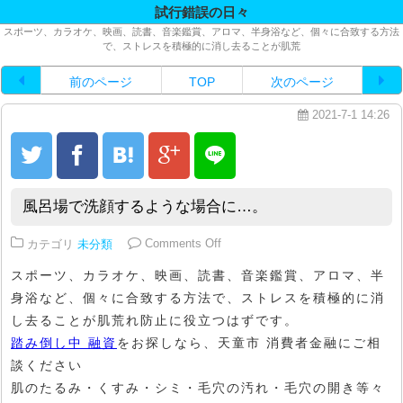
試行錯誤の日々
スポーツ、カラオケ、映画、読書、音楽鑑賞、アロマ、半身浴など、個々に合致する方法
で、ストレスを積極的に消し去ることが肌荒
前のページ
TOP
次のページ
2021-7-1 14:26
風呂場で洗顔するような場合に…。
on 風呂場で洗顔するような場合に
カテゴリ
未分類
Comments Off
スポーツ、カラオケ、映画、読書、音楽鑑賞、アロマ、半
身浴など、個々に合致する方法で、ストレスを積極的に消
し去ることが肌荒れ防止に役立つはずです。
踏み倒し中 融資
をお探しなら、天童市 消費者金融にご相
談ください
肌のたるみ・くすみ・シミ・毛穴の汚れ・毛穴の開き等々