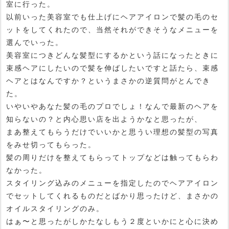
室に行った。
以前いった美容室でも仕上げにヘアアイロンで髪の毛のセ
ットをしてくれたので、当然それができそうなメニューを
選んでいった。
美容室につきどんな髪型にするかという話になったときに
束感ヘアにしたいので髪を伸ばしたいですと話たら、束感
ヘアとはなんですか？というまさかの逆質問がとんでき
た。
いやいやあなた髪の毛のプロでしょ！なんで最新のヘアを
知らないの？と内心思い店を出ようかなと思ったが、
まあ整えてもらうだけでいいかと思うい理想の髪型の写真
をみせ切ってもらった。
髪の周りだけを整えてもらってトップなどは触ってもらわ
なかった。
スタイリング込みのメニューを指定したのでヘアアイロン
でセットしてくれるものだとばかり思ったけど、まさかの
オイルスタイリングのみ。
はぁ〜と思ったがしかたなしもう２度といかにと心に決め