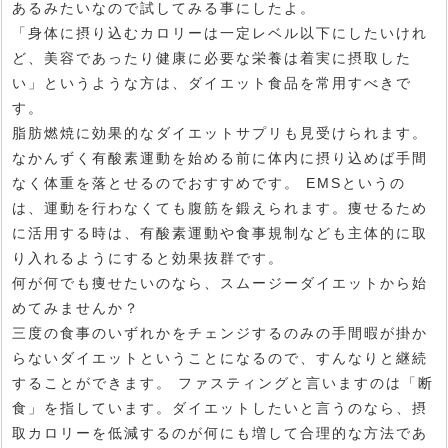
あるみたいなので試してみる事にしたよ。
「身体に摂り込むカロリーは一定レベル以下にしたいけれ
ど、美容であったり健康に必要な栄養は着実に摂取した
い」というような方は、ダイエット食品を常用すべきで
す。
脂肪燃焼に効果的なダイエットサプリも見受けられます。
なかんずく有酸素運動を始める前に体内に摂り込めば手間
なく体重を落とせるのでおすすめです。 EMSというの
は、運動を行わなくても腹筋を鍛えられます。痩せるため
に活用する時は、有酸素運動や食事規制なども主体的に取
り入れるようにすると効果抜群です。
何が何でも痩せたいのなら、スムージーダイエットから始
めてみませんか？
三度の食事のいずれかをチェンジするのみの手間暇が掛か
らないダイエットということになるので、すんなりと継続
することができます。 ファスティングと言いますのは「断
食」を指しています。ダイエットしたいと言うのなら、摂
取カロリーを低減するのが何にも増して合理的な方法であ