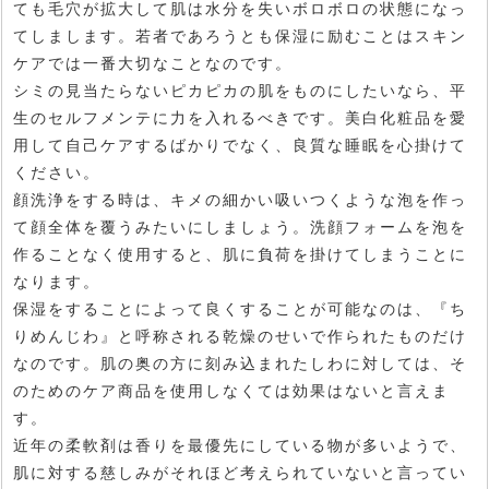
ても毛穴が拡大して肌は水分を失いボロボロの状態になっ
てしまします。若者であろうとも保湿に励むことはスキン
ケアでは一番大切なことなのです。
シミの見当たらないピカピカの肌をものにしたいなら、平
生のセルフメンテに力を入れるべきです。美白化粧品を愛
用して自己ケアするばかりでなく、良質な睡眠を心掛けて
ください。
顔洗浄をする時は、キメの細かい吸いつくような泡を作っ
て顔全体を覆うみたいにしましょう。洗顔フォームを泡を
作ることなく使用すると、肌に負荷を掛けてしまうことに
なります。
保湿をすることによって良くすることが可能なのは、『ち
りめんじわ』と呼称される乾燥のせいで作られたものだけ
なのです。肌の奥の方に刻み込まれたしわに対しては、そ
のためのケア商品を使用しなくては効果はないと言えま
す。
近年の柔軟剤は香りを最優先にしている物が多いようで、
肌に対する慈しみがそれほど考えられていないと言ってい