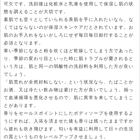
可欠です。洗顔後は化粧水と乳液を使用して保湿し肌の状
態を調えることが大切です。
素肌でも堂々としていられる美肌を手に入れたいなら、な
くてはならないのが保湿スキンケアだとされています。お
肌のお手入れをないがしろにせず毎日毎日励行することが
必須となります。
寒い季節になると粉を吹くほど乾燥してしまう方であった
り、季節の変わり目といった時に肌トラブルが齎されると
いう方は、肌と同一の弱酸性の洗顔料を利用した方が良い
でしょう。
「肌荒れが全然好転しない」という状況なら、たばことか
お酒、又は冷たい飲み物は避けた方が良いでしょう。揃っ
て血液循環を悪化させるので、肌に異常を来してしまうこ
とがあります。
香りをセールスポイントにしたボディソープを使用するよ
うにすれば、入浴を済ませた後も香りは残ったままですか
ら疲れも吹き飛びます。匂いを有益に利用して日々の生活
の質というものをレベルアップさせましょう。