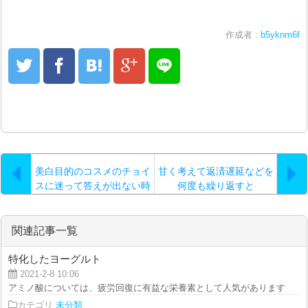
作成者 :
b5yknm6f
美白目的のコスメのチョイ
甘く考えて返済遅延などを
スに迷って答えが出ない時
何度も繰り返すと
は…
関連記事一覧
特化したヨーグルト
2021-2-8 10:06
アミノ酸については、疲労回復に有益な栄養素として人気があります。全身へ
カテゴリ
未分類