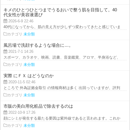
キメのひとつひとつまでうるおいで整う肌を目指して。40
代女性が美容液選び
2026-6-9 22:46
40代になってから、肌の見え方が少しずつ変わってきたと感じています。 以
カテゴリ
未分類
風呂場で洗顔するような場合に…。
2021-7-1 14:26
スポーツ、カラオケ、映画、読書、音楽鑑賞、アロマ、半身浴など、個々に合
カテゴリ
未分類
実際 にＦＸ はどうなのか
2020-11-5 02:46
ところで 外為証拠金取引 の情報商材は多く 出回っていますが、評判 で流行 
カテゴリ
未分類
市販の美白用化粧品で除去するのは
2022-10-9 17:26
顔にシミが発生する最たる要因は紫外線であると言われます。これから先シミ
カテゴリ
未分類