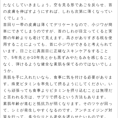
たなくしていきましょう。空を見る形であごを反らせ、首
の皮膚を伸ばすようにすれば、しわも次第に薄くなってい
くでしょう。
首回り一帯の皮膚は薄くてデリケートなので、小ジワが簡
単にできてしまうのですが、首のしわが目立ってくると実
際の年齢よりも老けて見えます。高さがありすぎる枕を使
用することによっても、首に小ジワができると考えられて
います。日ごとに真面目に正確なスキンケアをすること
で、5年先とか10年先とかも黒ずみやたるみを感じること
なく、弾けるような健全な素肌を保てるのではないでしょ
うか。
美肌を手に入れたいなら、食事に気を付ける必要がありま
す。殊更ビタミンを率先して摂るようにしてください。い
くら頑張っても食事よりビタミンを摂り込むことは無理だ
と言われる方は、サプリで摂るという方法もあります。
素肌年齢が進むと抵抗力が弱くなります。そのツケが回っ
て、シミが発生しやすくなるのです。アンチエイジング対
策を行って、多少なりとも老化を遅らせたいものです。