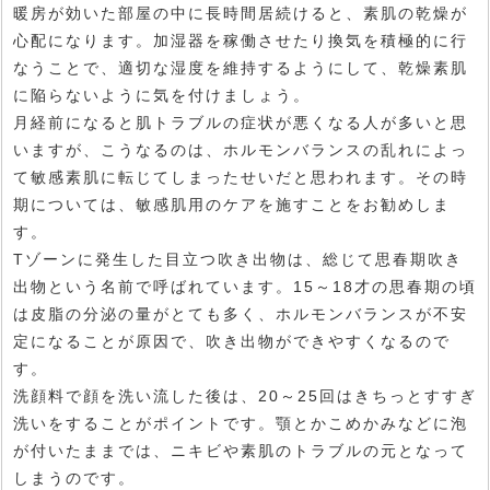
暖房が効いた部屋の中に長時間居続けると、素肌の乾燥が
心配になります。加湿器を稼働させたり換気を積極的に行
なうことで、適切な湿度を維持するようにして、乾燥素肌
に陥らないように気を付けましょう。
月経前になると肌トラブルの症状が悪くなる人が多いと思
いますが、こうなるのは、ホルモンバランスの乱れによっ
て敏感素肌に転じてしまったせいだと思われます。その時
期については、敏感肌用のケアを施すことをお勧めしま
す。
Tゾーンに発生した目立つ吹き出物は、総じて思春期吹き
出物という名前で呼ばれています。15～18才の思春期の頃
は皮脂の分泌の量がとても多く、ホルモンバランスが不安
定になることが原因で、吹き出物ができやすくなるので
す。
洗顔料で顔を洗い流した後は、20～25回はきちっとすすぎ
洗いをすることがポイントです。顎とかこめかみなどに泡
が付いたままでは、ニキビや素肌のトラブルの元となって
しまうのです。