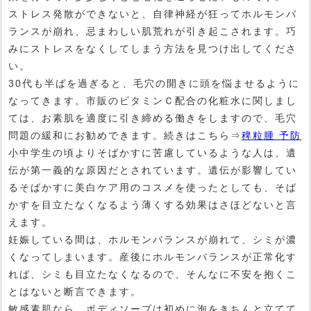
ストレス発散ができないと、自律神経が狂ってホルモンバ
ランスが崩れ、忌まわしい肌荒れが引き起こされます。巧
みにストレスをなくしてしまう方法を見つけ出してくださ
い。
30代も半ばを過ぎると、毛穴の開きに頭を悩ませるように
なってきます。市販のビタミンＣ配合の化粧水に関しまし
ては、お素肌を適度に引き締める働きをしますので、毛穴
問題の緩和にお勧めできます。続きはこちら⇒
稗粒腫 予防
小中学生の頃よりそばかすに苦慮しているような人は、遺
伝が第一義的な原因だとされています。遺伝が影響してい
るそばかすに美白ケア用のコスメを使ったとしても、そば
かすを目立たなくなるよう薄くする効果はさほどないと言
えます。
妊娠している間は、ホルモンバランスが崩れて、シミが濃
くなってしまいます。産後にホルモンバランスが正常化す
れば、シミも目立たなくなるので、そんなに不安を抱くこ
とはないと断言できます。
敏感素肌なら、ボディソープは初めに泡をきちんと立てて