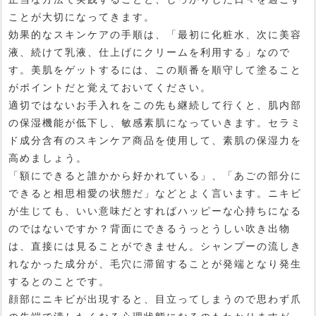
ことが大切になってきます。
効果的なスキンケアの手順は、「最初に化粧水、次に美容
液、続けて乳液、仕上げにクリームを利用する」なので
す。美肌をゲットするには、この順番を順守して塗ること
がポイントだと覚えておいてください。
適切ではないお手入れをこの先も継続して行くと、肌内部
の保湿機能が低下し、敏感素肌になっていきます。セラミ
ド成分含有のスキンケア商品を使用して、素肌の保湿力を
高めましょう。
「額にできると誰かから好かれている」、「あごの部分に
できると相思相愛の状態だ」などとよく言います。ニキビ
が生じても、いい意味だとすればハッピーな心持ちになる
のではないですか？背面にできるうっとうしい吹き出物
は、直接には見ることができません。シャンプーの流しき
れなかった成分が、毛穴に滞留することが発端となり発生
するとのことです。
顔部にニキビが出現すると、目立ってしまうので思わず爪