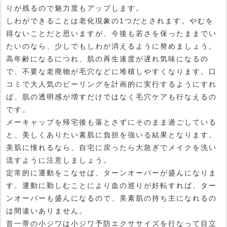
りが残るので魅力度もアップします。
しわができることは老化現象の1つだとされます。やむを
得ないことだと思いますが、今後も若さを保ったままでい
たいのなら、少しでもしわが消えるように努めましょう。
高年齢になるにつれ、肌の再生速度が遅れ気味になるの
で、不要な老廃物が毛穴などに堆積しやすくなります。口
コミで大人気のピーリングを計画的に実行するようにすれ
ば、肌の透明感が増すだけではなく毛穴ケアも行なえるの
です。
メーキャップを帰宅後も落とさずにそのまま過ごしている
と、美しくありたい素肌に負担を強いる結果となります。
美肌に憧れるなら、自宅に戻ったら大急ぎでメイクを洗い
流すように注意しましょう。
定常的に運動をこなせば、ターンオーバーが盛んになりま
す。運動に勤しむことにより血の巡りが好転すれば、ター
ンオーバーも盛んになるので、美素肌の持ち主になれるの
は間違いありません。
首一帯の小ジワは小ジワ予防エクササイズを行なって目立