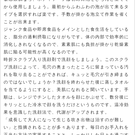
から使用しましょう。最初からふわふわの泡が出て来るタ
イプを選択すれば楽です。手数が掛かる泡立て作業を省く
ことが出来ます。
ジャンク食品や即席食品をメインとした食生活をしている
と、脂分の過剰摂取になりがちです。体の内部で効率的に
消化しきれなくなるので、素素肌にも負担が掛かり乾燥素
肌に陥る可能性が高くなるのです。
時折スクラブ入り洗顔剤で洗顔をしましょう。このスクラ
ブ洗顔によって、毛穴の奥まったところに留まっている汚
れを取り去ることができれば、キュッと毛穴が引き締まる
のではないでしょうか？洗顔を終わらせた後に蒸しタオル
を当てるようにすると、美肌になれると聞いています。手
順は、レンジでチンしたタオルを顔にかぶせて、数分後に
キリッとした冷水で顔を洗うだけというものです。温冷効
果を意識した洗顔法で、代謝がアップされます。
「成長して大人になって生じる吹き出物は治すのが難し
い」と指摘されることが多々あります。毎日のお手入れを
正当な方法で実践することと、しっかりした日々を過ごす