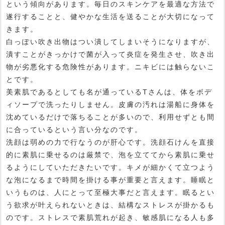
という傾向があります。毎日のスキンケアを最適な方法で
遂行することと、健やかな生活を送ることが大切になって
きます。
白っぽい吹き出物はつい潰してしまいそうになりますが、
潰すことがきっかけで菌が入って炎症を発生させ、吹き出
物が劣悪化する危険性があります。ニキビには触らないこ
とです。
美素肌であるとしても名が通っているTさんは、体をボデ
ィソープで洗ったりしません。皮膚の汚れは湯船に身体を
沈めているだけで落ちることが多いので、利用せずとも間
に合っているという言い分なのです。
洗顔は弱めの力で行なうのが肝心です。洗顔石けんを直接
的に素肌に乗せるのは厳禁で、泡を立ててから素肌に乗せ
るようにしていただきたいです。キメが細かくて立つよう
な泡になるまで時間を掛ける事が重要と言えます。睡眠と
いうものは、人にとって至極大事だと言えます。眠るとい
う欲求が叶えられないときは、結構なストレスが掛かるも
のです。ストレスで素肌荒れが起き、敏感肌になる人も多