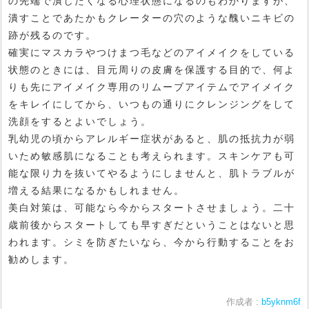
の先端で潰したくなる心理状態になるのもわかりますが、
潰すことであたかもクレーターの穴のような醜いニキビの
跡が残るのです。
確実にマスカラやつけまつ毛などのアイメイクをしている
状態のときには、目元周りの皮膚を保護する目的で、何よ
りも先にアイメイク専用のリムーブアイテムでアイメイク
をキレイにしてから、いつもの通りにクレンジングをして
洗顔をするとよいでしょう。
乳幼児の頃からアレルギー症状があると、肌の抵抗力が弱
いため敏感肌になることも考えられます。スキンケアも可
能な限り力を抜いてやるようにしませんと、肌トラブルが
増える結果になるかもしれません。
美白対策は、可能なら今からスタートさせましょう。二十
歳前後からスタートしても早すぎだということはないと思
われます。シミを防ぎたいなら、今から行動することをお
勧めします。
作成者 :
b5yknm6f