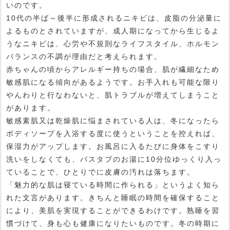
いのです。
10代の半ば～後半に形成されるニキビは、皮脂の分泌量に
よるものとされていますが、成人期になってから生じるよ
うなニキビは、心労や不規則なライフスタイル、ホルモン
バランスの不調が理由だと考えられます。
赤ちゃんの頃からアレルギー持ちの場合、肌が繊細なため
敏感肌になる傾向があるようです。お手入れも可能な限り
やんわりと行なわないと、肌トラブルが増えてしまうこと
があります。
敏感素肌又は乾燥肌に悩まされている人は、冬になったら
ボディソープを入浴する度に使うということを控えれば、
保湿力がアップします。お風呂に入るたびに身体をこすり
洗いをしなくても、バスタブのお湯に10分位ゆっくり入っ
ていることで、ひとりでに皮膚の汚れは落ちます。
「魅力的な肌は寝ている時間に作られる」というよく知ら
れた文言があります。きちんと睡眠の時間を確保すること
により、美肌を実現することができるわけです。熟睡を習
慣づけて、身も心も健康になりたいものです。冬の時期に