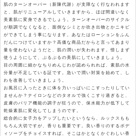
肌のターンオーバー（新陳代謝）が支障なく行なわれます
と、肌がリニューアルしていきますから、ほぼ間違いなく
美素肌に変身できるでしょう。ターンオーバーのサイクル
が順調でなくなると、面倒なシミとか吹き出物とかニキビ
ができてしまう事になります。あなたはローションをふん
だんにつけていますか？高価な商品だからと言ってあまり
量を使わないようだと、肌の潤いが失われます。惜しまず
使うようにして、ぷるぷるの美肌にしていきましょう。
目の周囲に細かなちりめんじわが認められれば、素肌の水
分量が不足している証です。急いで潤い対策を始めて、し
わを改善していきましょう。
お風呂に入ったときに体を力いっぱいにこすったりしてい
ませんか？ナイロンなどのタオルで強くこすり過ぎると、
皮膚のバリア機能の調子が狂うので、保水能力が低下して
乾燥素肌に変化してしまうのです。
総合的に女子力をアップしたいというなら、ルックスもも
ちろん大切ですが、香りも重要です。良い香りのするボデ
ィソープをチョイスすれば、そこはかとなくかぐわしい香