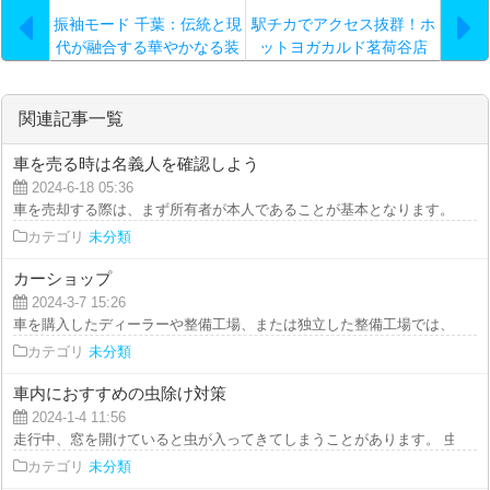
振袖モード 千葉：伝統と現
駅チカでアクセス抜群！ホ
代が融合する華やかなる装
ットヨガカルド茗荷谷店
い
関連記事一覧
車を売る時は名義人を確認しよう
2024-6-18 05:36
車を売却する際は、まず所有者が本人であることが基本となります。 ただし
カテゴリ
未分類
カーショップ
2024-3-7 15:26
車を購入したディーラーや整備工場、または独立した整備工場では、車の内部
カテゴリ
未分類
車内におすすめの虫除け対策
2024-1-4 11:56
走行中、窓を開けていると虫が入ってきてしまうことがあります。 虫が侵入
カテゴリ
未分類