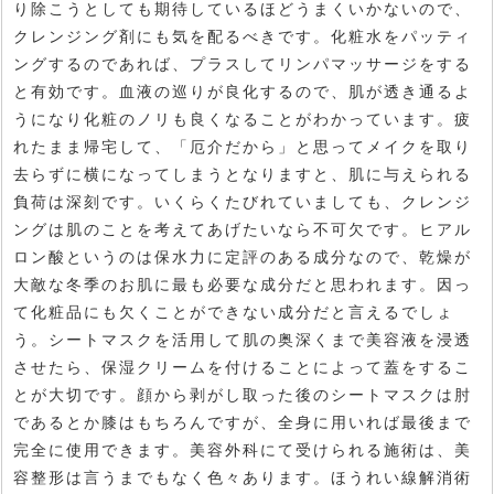
り除こうとしても期待しているほどうまくいかないので、
クレンジング剤にも気を配るべきです。化粧水をパッティ
ングするのであれば、プラスしてリンパマッサージをする
と有効です。血液の巡りが良化するので、肌が透き通るよ
うになり化粧のノリも良くなることがわかっています。疲
れたまま帰宅して、「厄介だから」と思ってメイクを取り
去らずに横になってしまうとなりますと、肌に与えられる
負荷は深刻です。いくらくたびれていましても、クレンジ
ングは肌のことを考えてあげたいなら不可欠です。ヒアル
ロン酸というのは保水力に定評のある成分なので、乾燥が
大敵な冬季のお肌に最も必要な成分だと思われます。因っ
て化粧品にも欠くことができない成分だと言えるでしょ
う。シートマスクを活用して肌の奥深くまで美容液を浸透
させたら、保湿クリームを付けることによって蓋をするこ
とが大切です。顔から剥がし取った後のシートマスクは肘
であるとか膝はもちろんですが、全身に用いれば最後まで
完全に使用できます。美容外科にて受けられる施術は、美
容整形は言うまでもなく色々あります。ほうれい線解消術