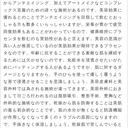
からアンチエイジング、加えてアートメイクなどコンプレ
ックス克服のための諸々な施術があるのです。美容効果に
優れるとのことでアンチエイジングを目指して飲むとおっ
しゃる方も数多くいらっしゃいますが、栄養が豊かで疲労
回復効果もあることがわかっているので、健康維持にプラ
センタを飲むのも実効性があると言えます。美容の意識が
高い人が推奨しているのが美肌効果が期待できるプラセン
タなのです。年齢に抗することができる素敵な肌を継続す
るためには欠かせないのです。化粧水を浸透させたいがた
めにパッティングする人があるようですが、肌に対するダ
メージとなりますから、手のひらを使って優しく覆うよう
な形で浸透させることを意識しましょう。美容皮膚科と美
容外科では為される施術が違ってきます。美容外科におき
まして日ごろ行われるのは脂肪吸引、整形手術、豊胸など
外科的な施術なのです。乾燥から肌を防御することは美肌
の最も初歩的なことです。肌の水分が無くなると防護機能
が作用しなくなって多くのトラブルの原因になりますの
で、手抜きなく保湿しましょう。乾燥肌で苦しんでいると