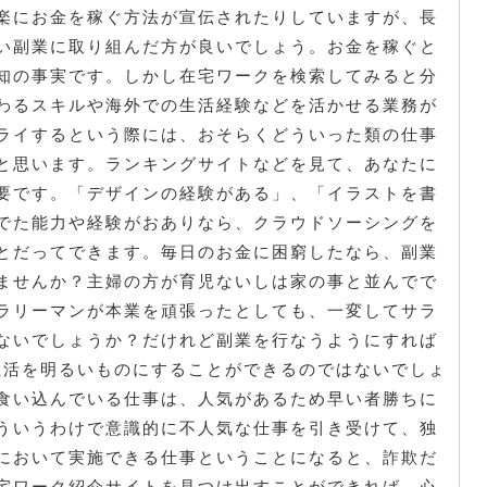
楽にお金を稼ぐ方法が宣伝されたりしていますが、長
い副業に取り組んだ方が良いでしょう。お金を稼ぐと
知の事実です。しかし在宅ワークを検索してみると分
わるスキルや海外での生活経験などを活かせる業務が
ライするという際には、おそらくどういった類の仕事
と思います。ランキングサイトなどを見て、あなたに
要です。「デザインの経験がある」、「イラストを書
でた能力や経験がおありなら、クラウドソーシングを
とだってできます。毎日のお金に困窮したなら、副業
ませんか？主婦の方が育児ないしは家の事と並んでで
ラリーマンが本業を頑張ったとしても、一変してサラ
ないでしょうか？だけれど副業を行なうようにすれば
生活を明るいものにすることができるのではないでしょ
食い込んでいる仕事は、人気があるため早い者勝ちに
ういうわけで意識的に不人気な仕事を引き受けて、独
において実施できる仕事ということになると、詐欺だ
宅ワーク紹介サイトを見つけ出すことができれば、心