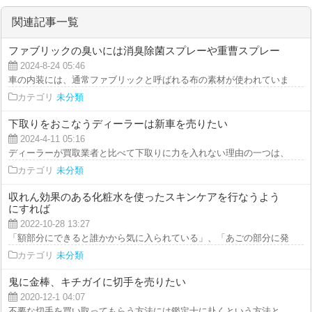
関連記事一覧
ファブリックの臭いには消臭除菌スプレーや重曹スプレー
2024-8-24 05:46
車の内装には、通常ファブリックと呼ばれる布の素材が使われています。 車
カテゴリ
未分類
下取りをおこなうディーラーは新車を売りたい
2024-4-11 05:16
ディーラーが買取業者と比べて下取りに力を入れない理由の一つは、ディーラ
カテゴリ
未分類
収れん効果のある化粧水を使ったスキンケアを行なうよう
にすれば
2022-10-28 13:27
「額部分にできると誰かから気に入られている」、「あごの部分に発生すると
カテゴリ
未分類
鬼に金棒、キチガイに切手を売りたい
2020-12-1 04:07
不要な切手を買い取ってもらう方法には鑑定士に赴くという方法と、パソコン