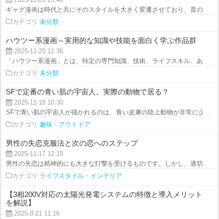
2025-11-28 23:46
ギャグ漫画は時代と共にそのスタイルを大きく変遷させており、昔の作品は不
カテゴリ
未分類
ハウツー系漫画～実用的な知識や技能を面白く学ぶ作品群
2025-11-23 11:36
「ハウツー系漫画」とは、特定の専門知識、技術、ライフスキル、あるいは趣
カテゴリ
未分類
SFで定番の青い肌の宇宙人。実際の動物で居る？
2025-11-18 10:30
SFで青い肌の宇宙人が描かれるのは、青い皮膚の陸上動物が非常に少ないた
カテゴリ
趣味・アウトドア
男性の失恋克服法と次の恋へのステップ
2025-11-17 12:10
男性の失恋は精神的にも大きな打撃を受けるものです。しかし、適切な対応を
カテゴリ
ライフスタイル・インテリア
【3相200V対応の太陽光発電システムの特徴と導入メリット
を解説】
2025-8-21 11:16